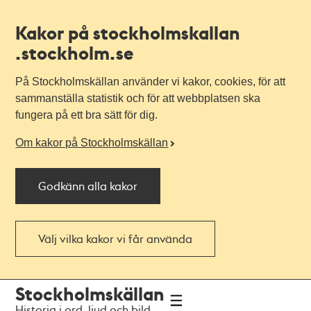
Kakor på stockholmskallan
.stockholm.se
På Stockholmskällan använder vi kakor, cookies, för att
sammanställa statistik och för att webbplatsen ska
fungera på ett bra sätt för dig.
Om kakor på Stockholmskällan
Godkänn alla kakor
Välj vilka kakor vi får använda
Till
Till
Stockholmskällan
navigationen
huvudinnehållet
Historia i ord, ljud och bild