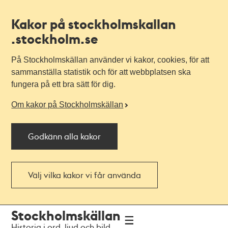
Kakor på stockholmskallan
.stockholm.se
På Stockholmskällan använder vi kakor, cookies, för att
sammanställa statistik och för att webbplatsen ska
fungera på ett bra sätt för dig.
Om kakor på Stockholmskällan
Godkänn alla kakor
Välj vilka kakor vi får använda
Till
Till
Stockholmskällan
navigationen
huvudinnehållet
Historia i ord, ljud och bild