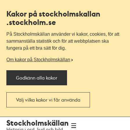
Kakor på stockholmskallan
.stockholm.se
På Stockholmskällan använder vi kakor, cookies, för att
sammanställa statistik och för att webbplatsen ska
fungera på ett bra sätt för dig.
Om kakor på Stockholmskällan
Godkänn alla kakor
Välj vilka kakor vi får använda
Till
Till
Stockholmskällan
navigationen
huvudinnehållet
Historia i ord, ljud och bild