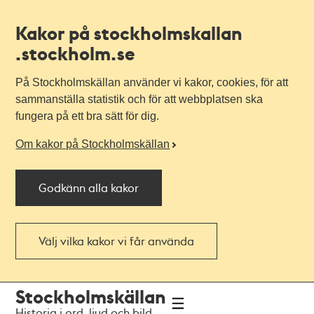
Kakor på stockholmskallan
.stockholm.se
På Stockholmskällan använder vi kakor, cookies, för att
sammanställa statistik och för att webbplatsen ska
fungera på ett bra sätt för dig.
Om kakor på Stockholmskällan
Godkänn alla kakor
Välj vilka kakor vi får använda
Till
Till
Stockholmskällan
navigationen
huvudinnehållet
Historia i ord, ljud och bild