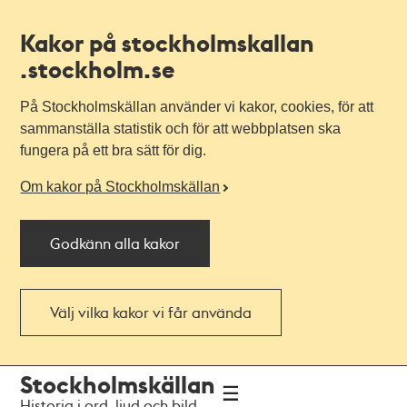
Kakor på stockholmskallan
.stockholm.se
På Stockholmskällan använder vi kakor, cookies, för att
sammanställa statistik och för att webbplatsen ska
fungera på ett bra sätt för dig.
Om kakor på Stockholmskällan
Godkänn alla kakor
Välj vilka kakor vi får använda
Till
Till
Stockholmskällan
navigationen
huvudinnehållet
Historia i ord, ljud och bild