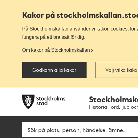
Kakor på stockholmskallan
.st
På Stockholmskällan använder vi kakor, cookies, för a
fungera på ett bra sätt för dig.
Om kakor på Stockholmskällan
Godkänn alla kakor
Välj vilka kak
Till
Till
Stockholmsk
navigationen
huvudinnehållet
Historia i ord, ljud oc
Sök
Fritextsök