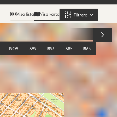
Visa karta
Visa lista
Filtrera
Filtrera
1909
1899
1893
1885
1863
1855