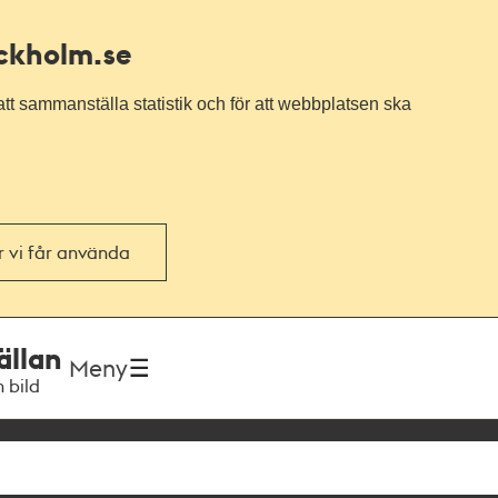
ockholm.se
tt sammanställa statistik och för att webbplatsen ska
or vi får använda
ällan
Meny
h bild