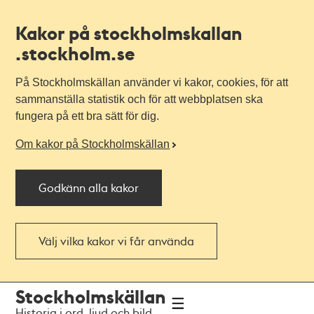
Kakor på stockholmskallan
.stockholm.se
På Stockholmskällan använder vi kakor, cookies, för att
sammanställa statistik och för att webbplatsen ska
fungera på ett bra sätt för dig.
Om kakor på Stockholmskällan
Godkänn alla kakor
Välj vilka kakor vi får använda
Till
Till
Stockholmskällan
navigationen
huvudinnehållet
Historia i ord, ljud och bild