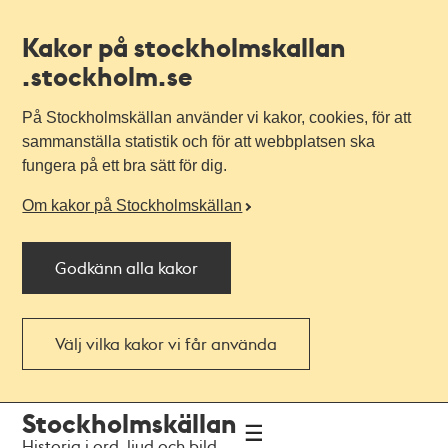
Kakor på stockholmskallan
.stockholm.se
På Stockholmskällan använder vi kakor, cookies, för att
sammanställa statistik och för att webbplatsen ska
fungera på ett bra sätt för dig.
Om kakor på Stockholmskällan
Godkänn alla kakor
Välj vilka kakor vi får använda
Till
Till
Stockholmskällan
navigationen
huvudinnehållet
Historia i ord, ljud och bild