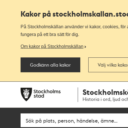
Kakor på stockholmskallan
.st
På Stockholmskällan använder vi kakor, cookies, för a
fungera på ett bra sätt för dig.
Om kakor på Stockholmskällan
Godkänn alla kakor
Välj vilka kak
Till
Till
Stockholmsk
navigationen
huvudinnehållet
Historia i ord, ljud oc
Sök
Fritextsök