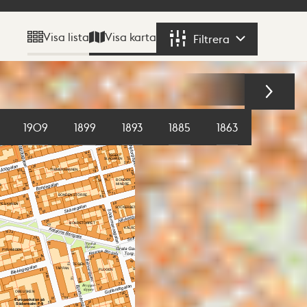
Visa karta
Visa lista
Filtrera
Filtrera
1909
1899
1893
1885
1863
1855