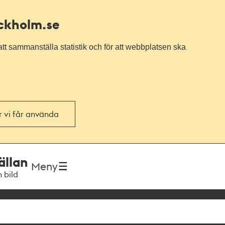
ockholm.se
tt sammanställa statistik och för att webbplatsen ska
or vi får använda
ällan
Meny
h bild