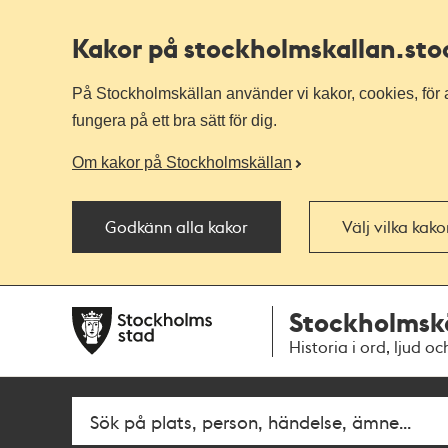
Kakor på stockholmskallan
.st
På Stockholmskällan använder vi kakor, cookies, för a
fungera på ett bra sätt för dig.
Om kakor på Stockholmskällan
Godkänn alla kakor
Välj vilka kak
Till
Till
Stockholmsk
navigationen
huvudinnehållet
Historia i ord, ljud oc
Sök
Fritextsök