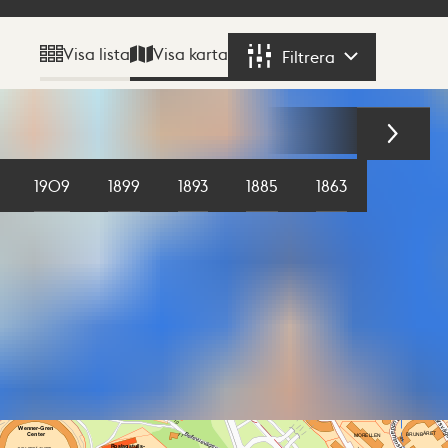
Visa karta
Visa lista
Filtrera
Filtrera
1909
1899
1893
1885
1863
1855