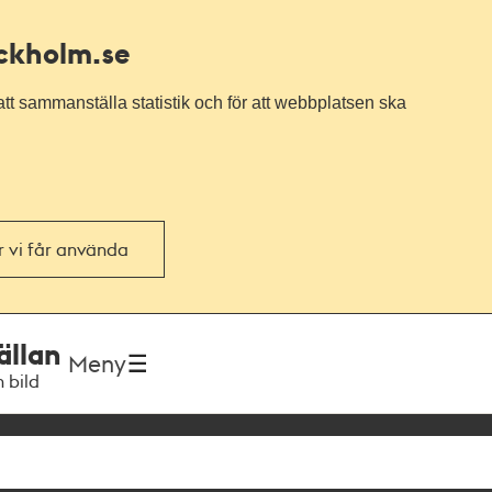
ockholm.se
tt sammanställa statistik och för att webbplatsen ska
or vi får använda
ällan
Meny
h bild