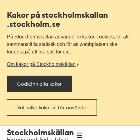
Kakor på stockholmskallan
.stockholm.se
På Stockholmskällan använder vi kakor, cookies, för att
sammanställa statistik och för att webbplatsen ska
fungera på ett bra sätt för dig.
Om kakor på Stockholmskällan
Godkänn alla kakor
Välj vilka kakor vi får använda
Till
Till
Stockholmskällan
navigationen
huvudinnehållet
Historia i ord, ljud och bild