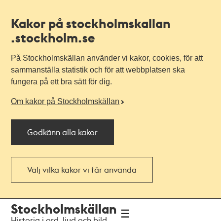
Kakor på stockholmskallan
.stockholm.se
På Stockholmskällan använder vi kakor, cookies, för att
sammanställa statistik och för att webbplatsen ska
fungera på ett bra sätt för dig.
Om kakor på Stockholmskällan
Godkänn alla kakor
Välj vilka kakor vi får använda
Till
Till
Stockholmskällan
navigationen
huvudinnehållet
Historia i ord, ljud och bild