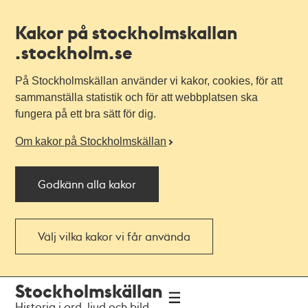
Kakor på stockholmskallan
.stockholm.se
På Stockholmskällan använder vi kakor, cookies, för att
sammanställa statistik och för att webbplatsen ska
fungera på ett bra sätt för dig.
Om kakor på Stockholmskällan
Godkänn alla kakor
Välj vilka kakor vi får använda
Till
Till
Stockholmskällan
navigationen
huvudinnehållet
Historia i ord, ljud och bild