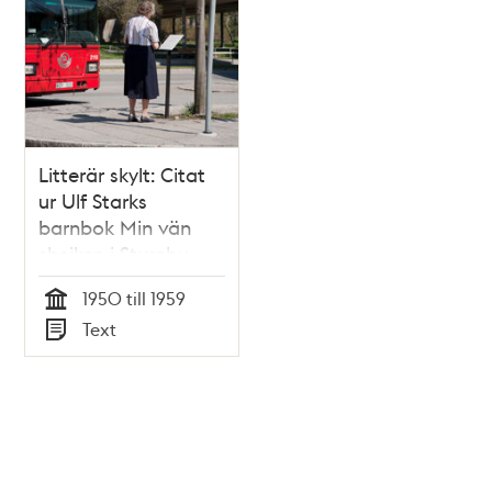
återvinningscentral.
Litterär skylt: Citat
ur Ulf Starks
barnbok Min vän
shejken i Stureby
1950 till 1959
Tid
Text
Typ