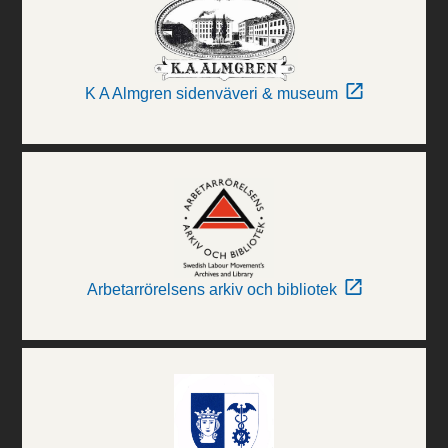
K A Almgren sidenväveri & museum
Arbetarrörelsens arkiv och bibliotek