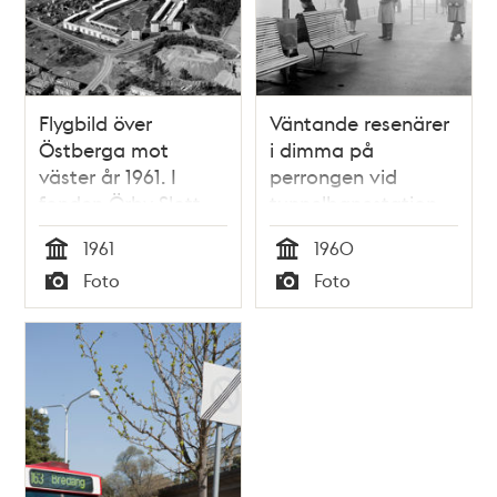
Flygbild över
Väntande resenärer
Östberga mot
i dimma på
väster år 1961. I
perrongen vid
fonden Örby Slott,
tunnelbanestation
Liseberg, Anneboda
Svedmyra.
1961
1960
samt skogspartiet
Tid
Tid
Foto
Foto
för blivande
Typ
Typ
Östbergahöjden. I
bilden framkant
Stureby,
Huddingevägen och
Tussmötevägen
samt idag (år 2016)
platsen för
Östberga