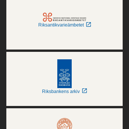
Riksantikvarieämbetet
Riksbankens arkiv