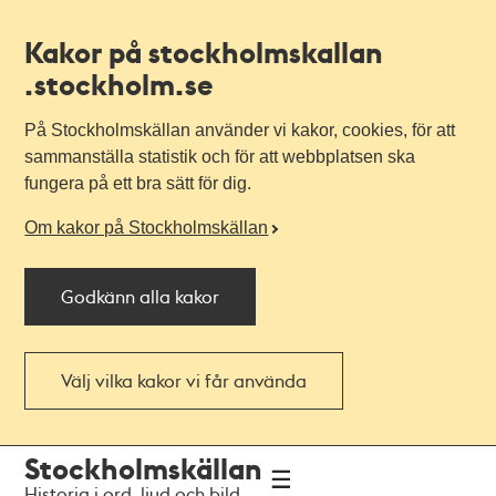
Kakor på stockholmskallan
.stockholm.se
På Stockholmskällan använder vi kakor, cookies, för att
sammanställa statistik och för att webbplatsen ska
fungera på ett bra sätt för dig.
Om kakor på Stockholmskällan
Godkänn alla kakor
Välj vilka kakor vi får använda
Till
Till
Stockholmskällan
navigationen
huvudinnehållet
Historia i ord, ljud och bild