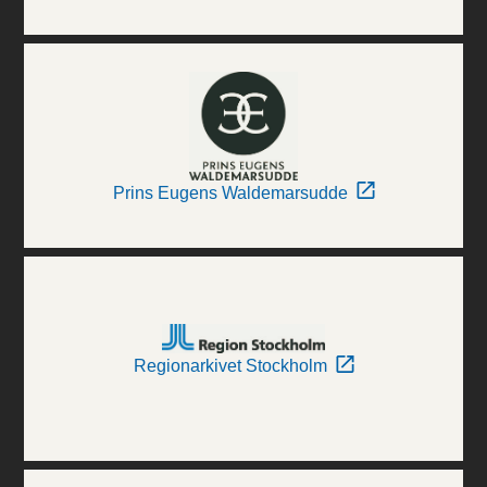
Prins Eugens Waldemarsudde
Regionarkivet Stockholm