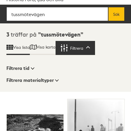
Sök
Fritextsök
Sök
Sökresultat
3
träffar på
tussmötevägen
Visa karta
Visa lista
Filtrera
Filtrera
Filtrera tid
Filtrera materialtyper
Visningsläge
Totalt
3
träffar
Lista
Karta