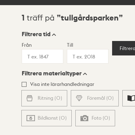
1
tullgårdsparken
träff på
Sökresultat
Filtrera tid
Från
Till
Visningsläge
Filtrer
Filtrera materialtyper
Lista
Karta
Visa inte lärarhandledningar
Ritning
(
0
)
Föremål
(
0
)
Bildkonst
(
0
)
Foto
(
0
)