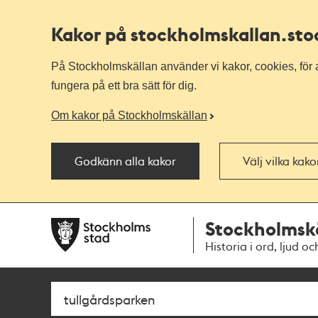
Kakor på stockholmskallan
.st
På Stockholmskällan använder vi kakor, cookies, för a
fungera på ett bra sätt för dig.
Om kakor på Stockholmskällan
Godkänn alla kakor
Välj vilka kak
Till
Till
Stockholmsk
navigationen
huvudinnehållet
Historia i ord, ljud oc
Sök
Fritextsök