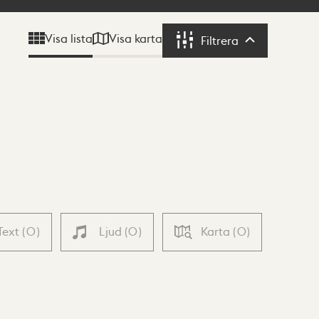
Visa karta
Visa lista
Filtrera
Filtrera
Text
(
0
)
Ljud
(
0
)
Karta
(
0
)