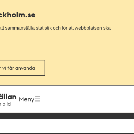
ockholm.se
tt sammanställa statistik och för att webbplatsen ska
or vi får använda
ällan
Meny
h bild