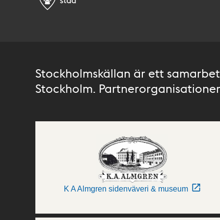
Stockholmskällan är ett samarbete
Stockholm. Partnerorganisationer 
K A Almgren sidenväveri & museum