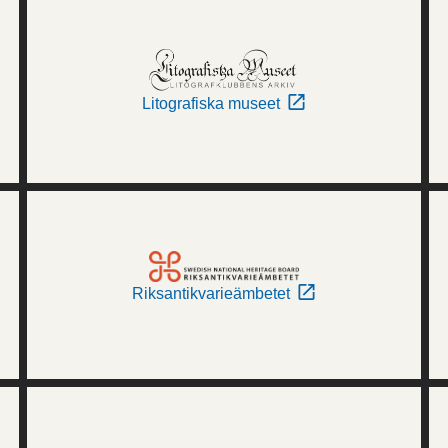
Litografiska museet
Riksantikvarieämbetet