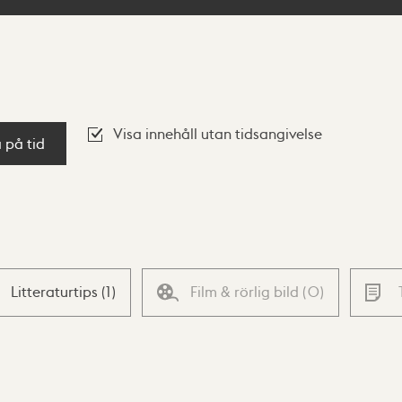
Visa innehåll utan tidsangivelse
a på tid
Litteraturtips
(
1
)
Film & rörlig bild
(
0
)