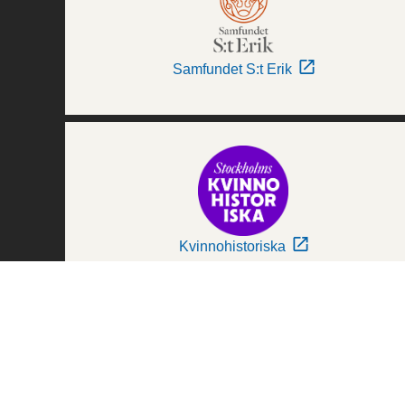
Samfundet S:t Erik
Kvinnohistoriska
Världskulturmuseerna