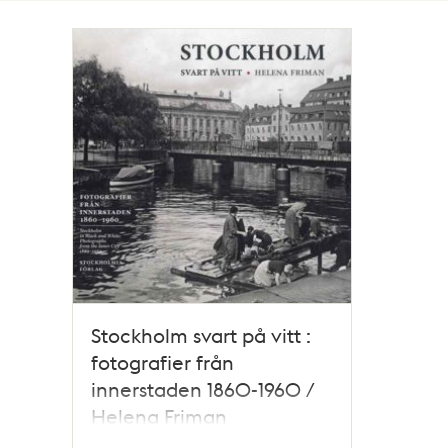
Totalt
1
träffar
Stockholm svart på vitt :
fotografier från
innerstaden 1860-1960 /
Helena Friman