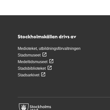
Kontakt
Stockholmskällan
Stockholmskällan drivs av
Medioteket, utbildningsförvaltningen
Stadsmuseet
Medeltidsmuseet
Stadsbiblioteket
Stadsarkivet