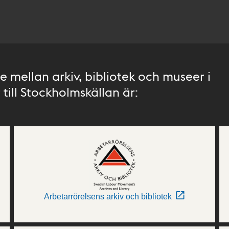
 mellan arkiv, bibliotek och museer i
till Stockholmskällan är:
Arbetarrörelsens arkiv och bibliotek