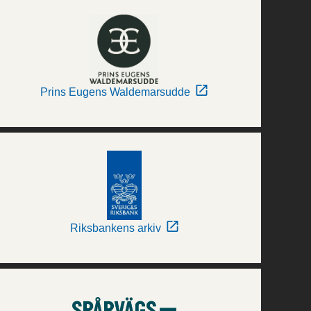
Prins Eugens Waldemarsudde
Riksbankens arkiv