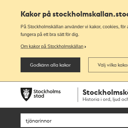
Kakor på stockholmskallan
.st
På Stockholmskällan använder vi kakor, cookies, för a
fungera på ett bra sätt för dig.
Om kakor på Stockholmskällan
Godkänn alla kakor
Välj vilka kak
Till
Till
Stockholmsk
navigationen
huvudinnehållet
Historia i ord, ljud oc
Sök
Fritextsök