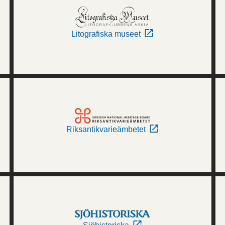
Litografiska museet
Riksantikvarieämbetet