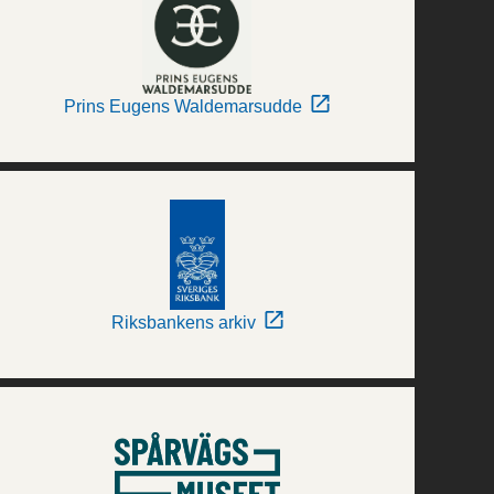
Prins Eugens Waldemarsudde
Riksbankens arkiv