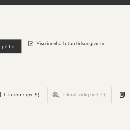
Visa innehåll utan tidsangivelse
a på tid
Litteraturtips
(
2
)
Film & rörlig bild
(
0
)