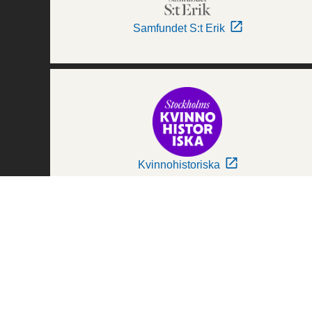
Samfundet S:t Erik
Kvinnohistoriska
Världskulturmuseerna