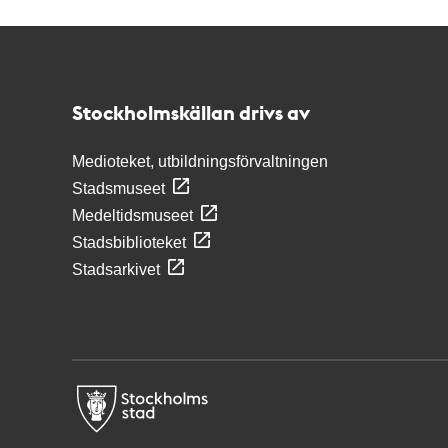
Kontakt
Stockholmskällan
Stockholmskällan drivs av
Medioteket, utbildningsförvaltningen
Stadsmuseet
Medeltidsmuseet
Stadsbiblioteket
Stadsarkivet