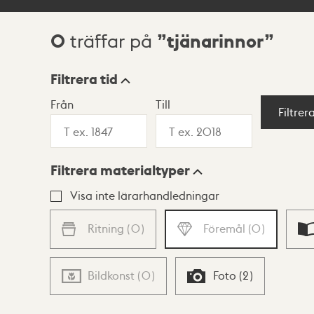
0
tjänarinnor
träffar på
Sökresultat
Filtrera tid
Från
Till
Visningsläge
Filtrer
Filtrera materialtyper
Lista
Karta
Visa inte lärarhandledningar
Ritning
(
0
)
Föremål
(
0
)
Bildkonst
(
0
)
Foto
(
2
)