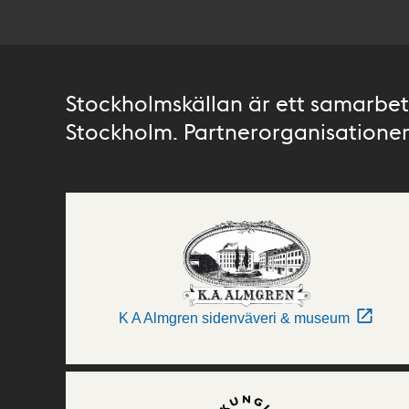
Stockholmskällan är ett samarbete
Stockholm. Partnerorganisationer 
K A Almgren sidenväveri & museum