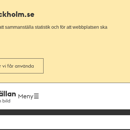
ockholm.se
tt sammanställa statistik och för att webbplatsen ska
or vi får använda
ällan
Meny
h bild