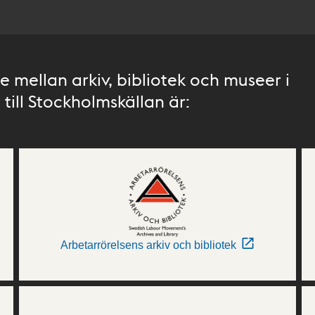
 mellan arkiv, bibliotek och museer i
till Stockholmskällan är:
Arbetarrörelsens arkiv och bibliotek