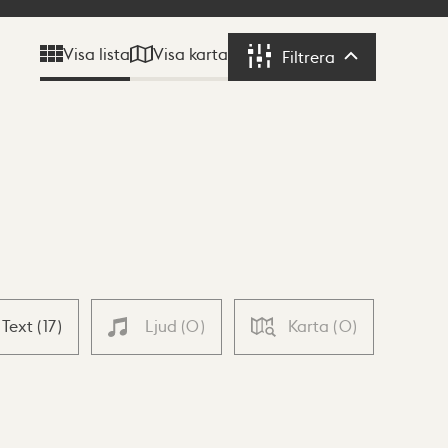
Visa karta
Visa lista
Filtrera
Filtrera
Text
(
17
)
Ljud
(
0
)
Karta
(
0
)