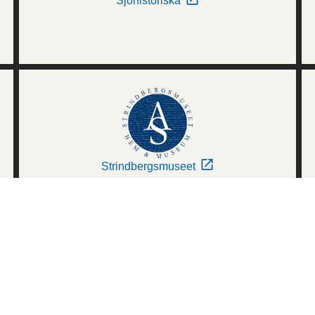
Sjöhistoriska
Strindbergsmuseet