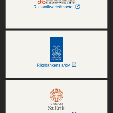
Riksantikvarieämbetet
Riksbankens arkiv