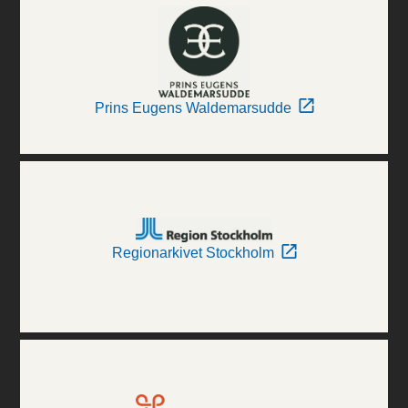
Prins Eugens Waldemarsudde
Regionarkivet Stockholm