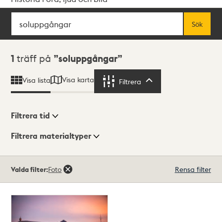
Sök
Fritextsök
Sök
Sökresultat
1
träff på
soluppgångar
Visa karta
Visa lista
Filtrera
Filtrera
Filtrera tid
Filtrera materialtyper
Visningsläge
Totalt
Valda filter:
Foto
Rensa filter
1
träffar
Lista
Karta