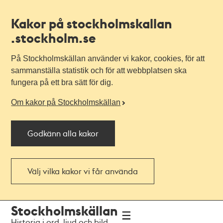
Kakor på stockholmskallan
.stockholm.se
På Stockholmskällan använder vi kakor, cookies, för att
sammanställa statistik och för att webbplatsen ska
fungera på ett bra sätt för dig.
Om kakor på Stockholmskällan
Godkänn alla kakor
Välj vilka kakor vi får använda
Till
Till
Stockholmskällan
navigationen
huvudinnehållet
Historia i ord, ljud och bild