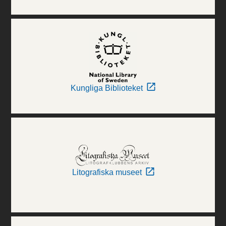
Kungliga Biblioteket
Litografiska museet