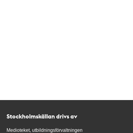
Kontakt
Stockholmskällan
Stockholmskällan drivs av
Medioteket, utbildningsförvaltningen