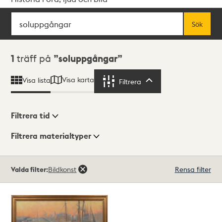
Sök
Fritextsök
Sök
Sökresultat
1
träff på
soluppgångar
Visa karta
Visa lista
Filtrera
Filtrera
Filtrera tid
Filtrera materialtyper
Visningsläge
Totalt
Valda filter:
Bildkonst
Rensa filter
1
träffar
Lista
Karta