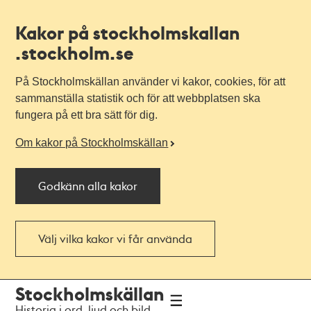
Kakor på stockholmskallan
.stockholm.se
På Stockholmskällan använder vi kakor, cookies, för att
sammanställa statistik och för att webbplatsen ska
fungera på ett bra sätt för dig.
Om kakor på Stockholmskällan
Godkänn alla kakor
Välj vilka kakor vi får använda
Till
Till
Stockholmskällan
navigationen
huvudinnehållet
Historia i ord, ljud och bild