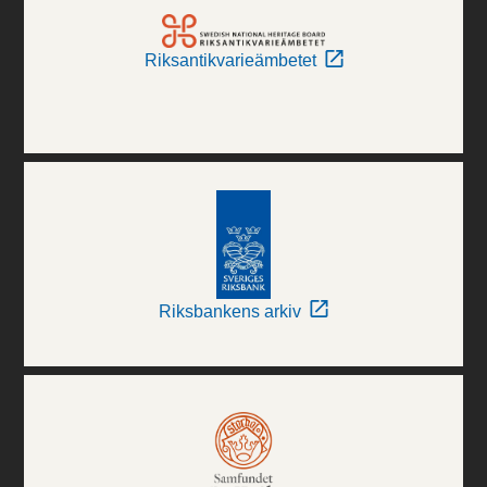
Riksantikvarieämbetet
Riksbankens arkiv