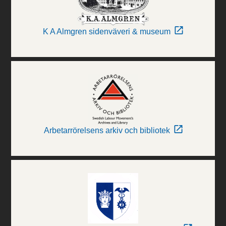
K A Almgren sidenväveri & museum
Arbetarrörelsens arkiv och bibliotek