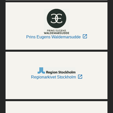
Prins Eugens Waldemarsudde
Regionarkivet Stockholm