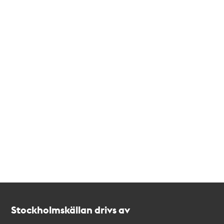
Kontakt
Stockholmskällan
Stockholmskällan drivs av