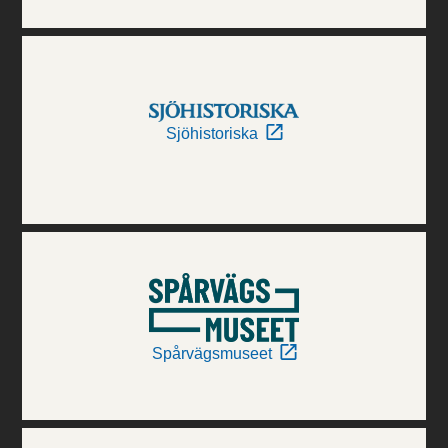
Sjöhistoriska
Spårvägsmuseet