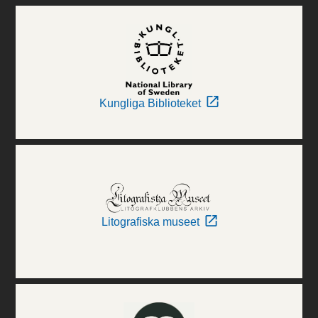
Kungliga Biblioteket
Litografiska museet