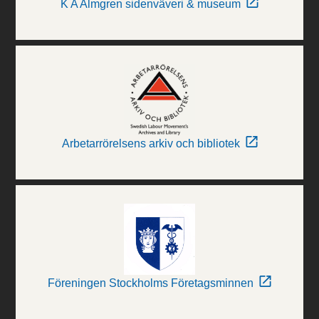
K A Almgren sidenväveri & museum
Arbetarrörelsens arkiv och bibliotek
Föreningen Stockholms Företagsminnen