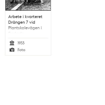
Arbete i kvarteret
Drängen 7 vid
Plantskolevägen i
Enskede
småstugeområde
1933
Tid
Foto
Typ