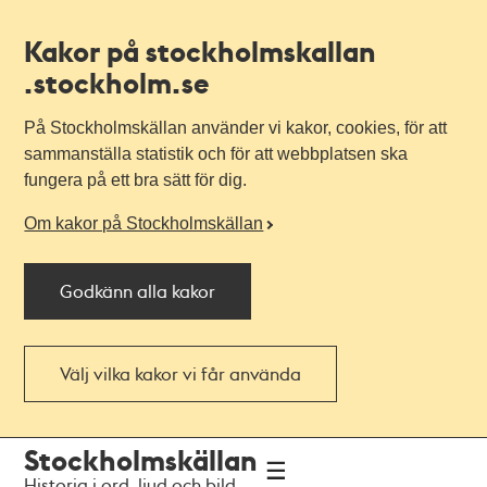
Kakor på stockholmskallan
.stockholm.se
På Stockholmskällan använder vi kakor, cookies, för att
sammanställa statistik och för att webbplatsen ska
fungera på ett bra sätt för dig.
Om kakor på Stockholmskällan
Godkänn alla kakor
Välj vilka kakor vi får använda
Till
Till
Stockholmskällan
navigationen
huvudinnehållet
Historia i ord, ljud och bild