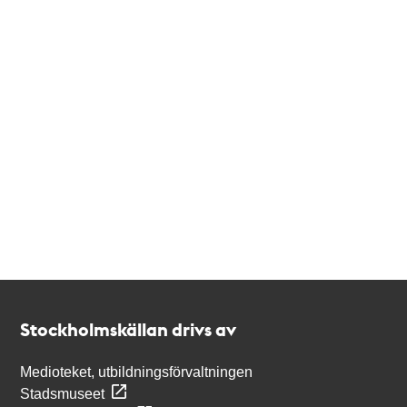
Kontakt
Stockholmskällan
Stockholmskällan drivs av
Medioteket, utbildningsförvaltningen
Stadsmuseet