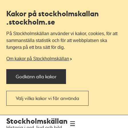
Kakor på stockholmskallan
.stockholm.se
På Stockholmskällan använder vi kakor, cookies, för att
sammanställa statistik och för att webbplatsen ska
fungera på ett bra sätt för dig.
Om kakor på Stockholmskällan
Godkänn alla kakor
Välj vilka kakor vi får använda
Till
Till
Stockholmskällan
navigationen
huvudinnehållet
Historia i ord, ljud och bild