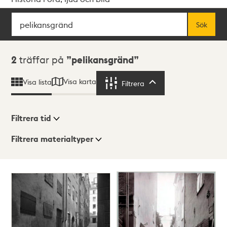
Sök
Fritextsök
Sök
Sökresultat
2
träffar på
pelikansgränd
Visa karta
Visa lista
Filtrera
Filtrera
Filtrera tid
Filtrera materialtyper
Visningsläge
Totalt
2
träffar
Lista
Karta