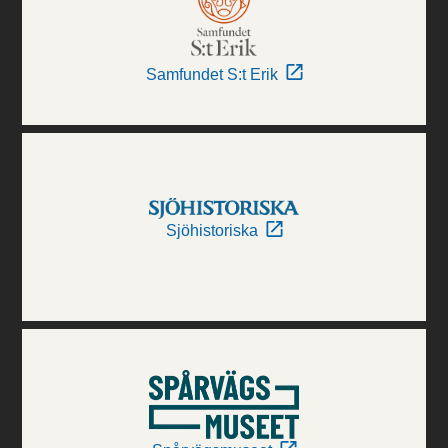
Samfundet S:t Erik
Sjöhistoriska