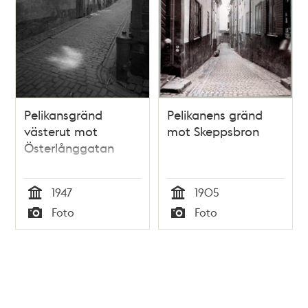
Pelikansgränd
Pelikanens gränd
västerut mot
mot Skeppsbron
Österlånggatan
1947
1905
Tid
Tid
Foto
Foto
Typ
Typ