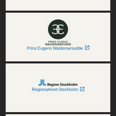
Prins Eugens Waldemarsudde
Regionarkivet Stockholm