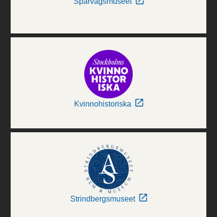
Spårvägsmuseet
Kvinnohistoriska
Strindbergsmuseet