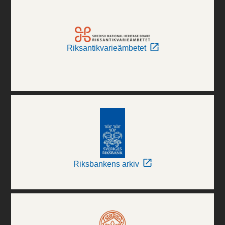
Riksantikvarieämbetet
Riksbankens arkiv