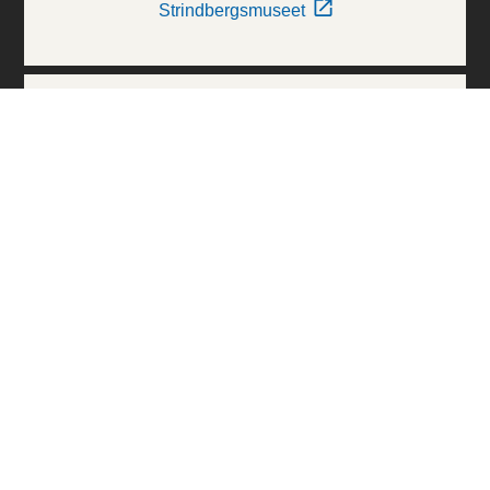
Strindbergsmuseet
Thielska Galleriet
Världskulturmuseerna