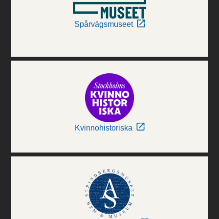
Spårvägsmuseet
Kvinnohistoriska