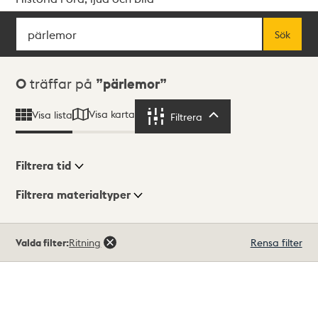
Sök
Fritextsök
Sök
Sökresultat
0
träffar på
pärlemor
Visa karta
Visa lista
Filtrera
Filtrera
Filtrera tid
Filtrera materialtyper
Visningsläge
Totalt
Valda filter:
Ritning
Rensa filter
0
träffar
Lista
Karta