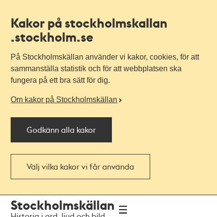
Kakor på stockholmskallan
.stockholm.se
På Stockholmskällan använder vi kakor, cookies, för att
sammanställa statistik och för att webbplatsen ska
fungera på ett bra sätt för dig.
Om kakor på Stockholmskällan
Godkänn alla kakor
Välj vilka kakor vi får använda
Till
Till
Stockholmskällan
navigationen
huvudinnehållet
Historia i ord, ljud och bild