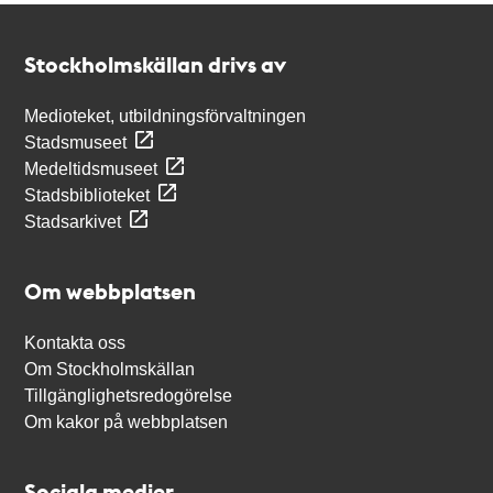
Kontakt
Stockholmskällan
Stockholmskällan drivs av
Medioteket, utbildningsförvaltningen
Stadsmuseet
Medeltidsmuseet
Stadsbiblioteket
Stadsarkivet
Om webbplatsen
Kontakta oss
Om Stockholmskällan
Tillgänglighetsredogörelse
Om kakor på webbplatsen
Sociala medier