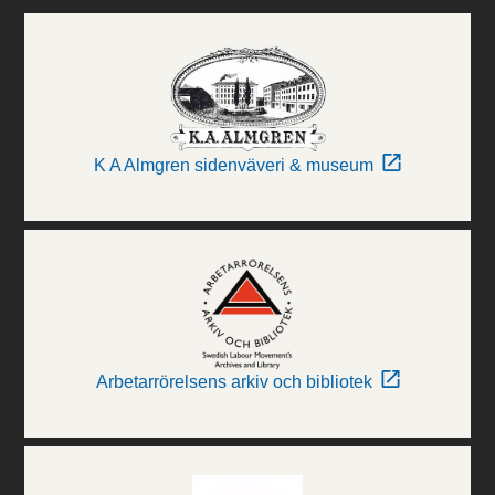
K A Almgren sidenväveri & museum
Arbetarrörelsens arkiv och bibliotek