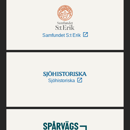
Samfundet S:t Erik
Sjöhistoriska