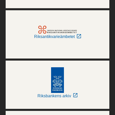
Riksantikvarieämbetet
Riksbankens arkiv