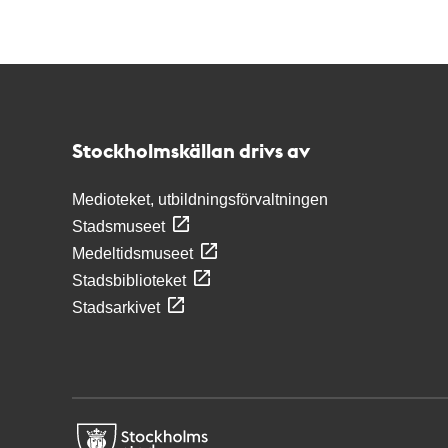
Kontakt
Stockholmskällan
Stockholmskällan drivs av
Medioteket, utbildningsförvaltningen
Stadsmuseet
Medeltidsmuseet
Stadsbiblioteket
Stadsarkivet