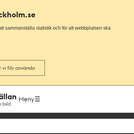
ockholm.se
tt sammanställa statistik och för att webbplatsen ska
or vi får använda
ällan
Meny
h bild