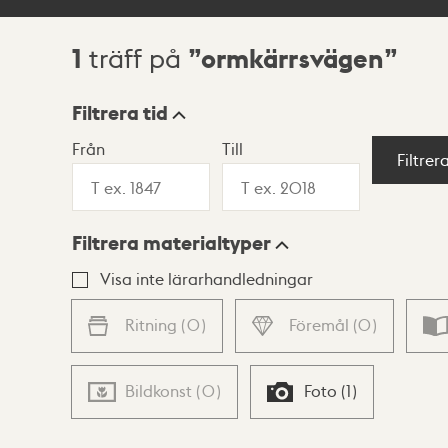
1
ormkärrsvägen
träff på
Sökresultat
Filtrera tid
Från
Till
Visningsläge
Filtrer
Filtrera materialtyper
Lista
Karta
Visa inte lärarhandledningar
Ritning
(
0
)
Föremål
(
0
)
Bildkonst
(
0
)
Foto
(
1
)