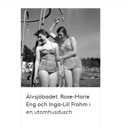
Totalt
1
träffar
Älvsjöbadet. Rose-Marie
Eng och Inga-Lill Frohm i
en utomhusdusch