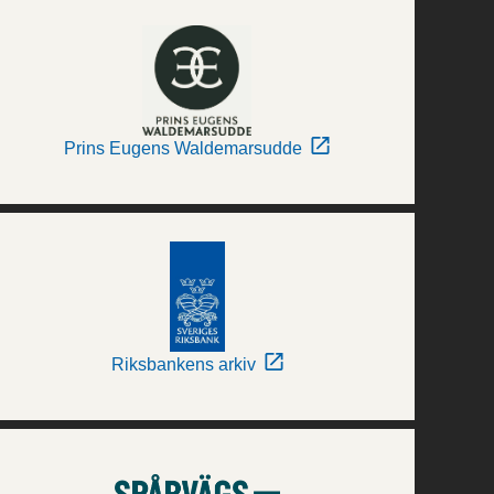
Prins Eugens Waldemarsudde
Riksbankens arkiv