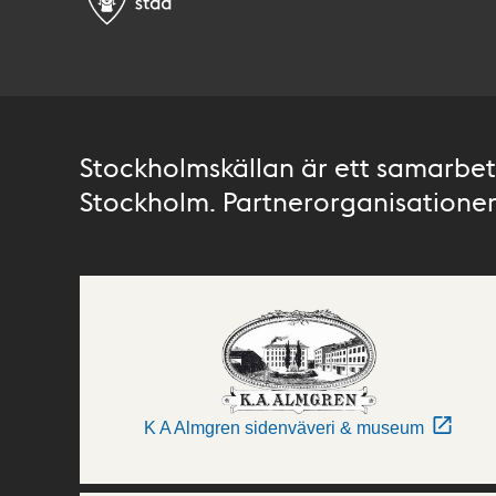
Stockholmskällan är ett samarbete
Stockholm. Partnerorganisationer 
K A Almgren sidenväveri & museum