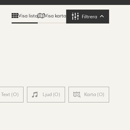
Visa karta
Visa lista
Filtrera
Filtrera
Text
(
0
)
Ljud
(
0
)
Karta
(
0
)