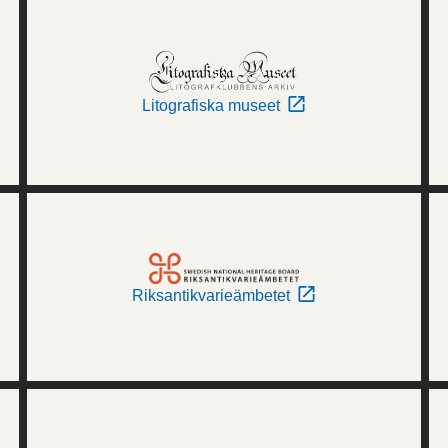
Litografiska museet
Riksantikvarieämbetet