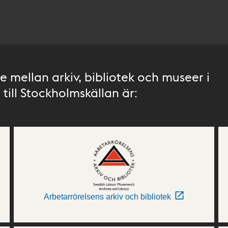
 mellan arkiv, bibliotek och museer i
till Stockholmskällan är:
Arbetarrörelsens arkiv och bibliotek