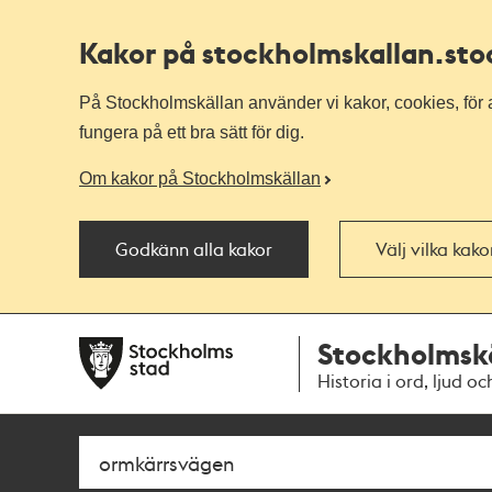
Kakor på stockholmskallan
.st
På Stockholmskällan använder vi kakor, cookies, för a
fungera på ett bra sätt för dig.
Om kakor på Stockholmskällan
Godkänn alla kakor
Välj vilka kak
Till
Till
Stockholmsk
navigationen
huvudinnehållet
Historia i ord, ljud oc
Sök
Fritextsök