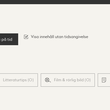
Visa innehåll utan tidsangivelse
a på tid
Litteraturtips
(
0
)
Film & rörlig bild
(
0
)