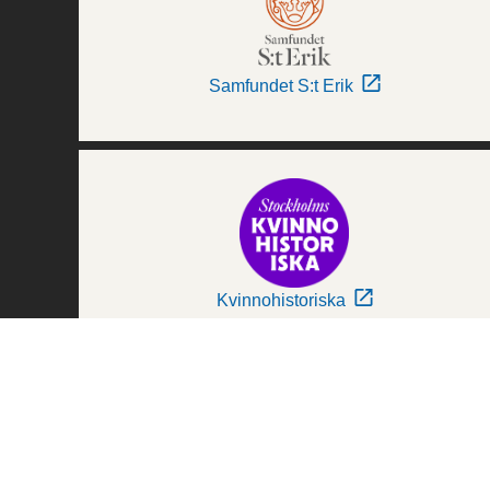
Samfundet S:t Erik
Kvinnohistoriska
Världskulturmuseerna