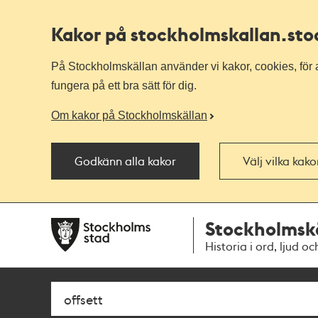
Kakor på stockholmskallan
.st
På Stockholmskällan använder vi kakor, cookies, för a
fungera på ett bra sätt för dig.
Om kakor på Stockholmskällan
Godkänn alla kakor
Välj vilka kak
Till
Till
Stockholmsk
navigationen
huvudinnehållet
Historia i ord, ljud oc
Sök
Fritextsök