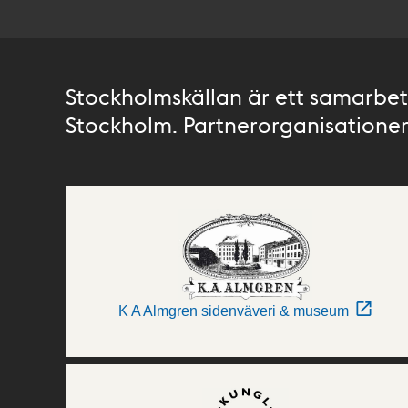
Stockholmskällan är ett samarbete
Stockholm. Partnerorganisationer 
K A Almgren sidenväveri & museum