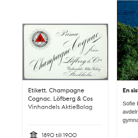
En si
Etikett. Champagne
Cognac. Löfberg & Cos
Sofie 
Vinhandels AktieBolag
avdeln
gymna
1890 till 1900