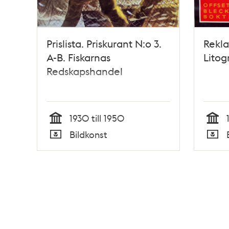
Prislista. Priskurant N:o 3.
Rekla
A-B. Fiskarnas
Litog
Redskapshandel
1930 till 1950
Tid
Tid
Bildkonst
Typ
Typ