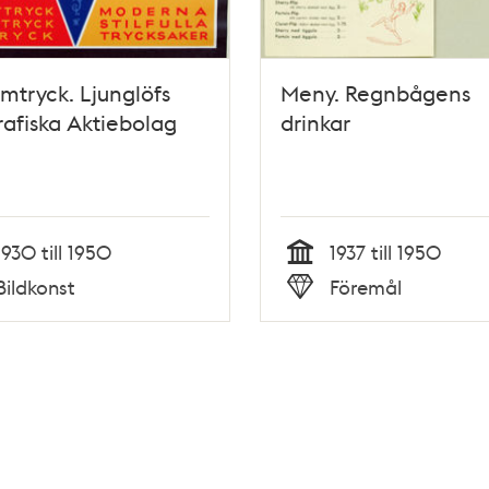
mtryck. Ljunglöfs
Meny. Regnbågens
rafiska Aktiebolag
drinkar
1930 till 1950
1937 till 1950
Tid
Bildkonst
Föremål
Typ