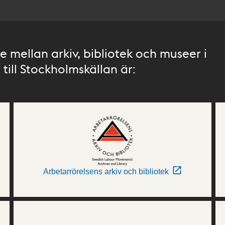
 mellan arkiv, bibliotek och museer i
till Stockholmskällan är:
Arbetarrörelsens arkiv och bibliotek