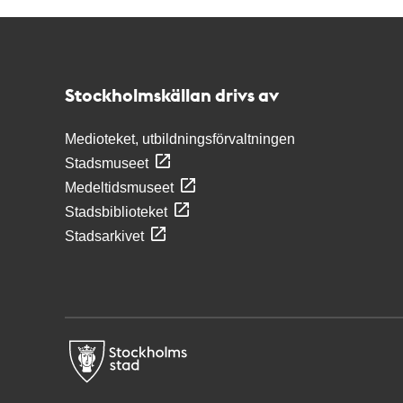
Kontakt
Stockholmskällan
Stockholmskällan drivs av
Medioteket, utbildningsförvaltningen
Stadsmuseet
Medeltidsmuseet
Stadsbiblioteket
Stadsarkivet