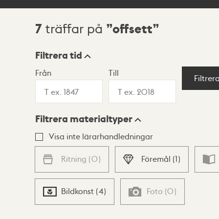
7
offsett
träffar på
Sökresultat
Filtrera tid
Från
Till
Visningsläge
Filtrer
Filtrera materialtyper
Lista
Karta
Visa inte lärarhandledningar
Ritning
(
0
)
Föremål
(
1
)
Bildkonst
(
4
)
Foto
(
0
)