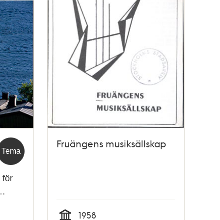
Fruängens musiksällskap
Tema
 för
f…
1958