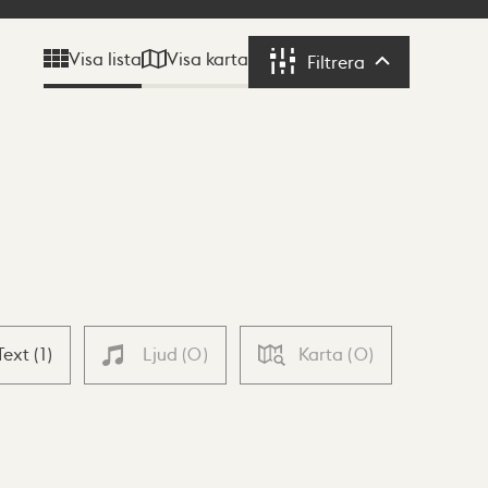
Visa karta
Visa lista
Filtrera
Filtrera
Text
(
1
)
Ljud
(
0
)
Karta
(
0
)