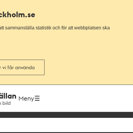
ockholm.se
tt sammanställa statistik och för att webbplatsen ska
or vi får använda
ällan
Meny
h bild