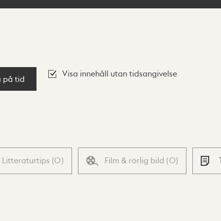
Visa innehåll utan tidsangivelse
a på tid
Litteraturtips
(
0
)
Film & rörlig bild
(
0
)