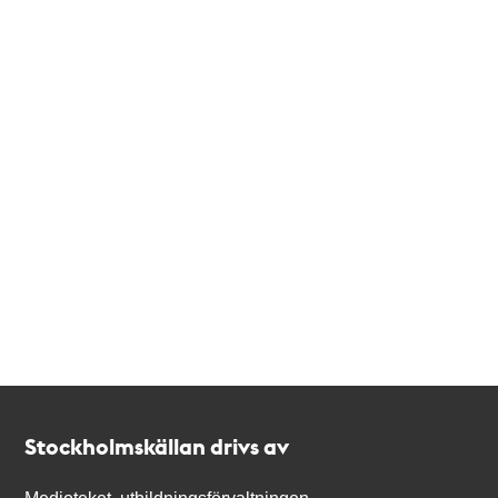
Kontakt
Stockholmskällan
Stockholmskällan drivs av