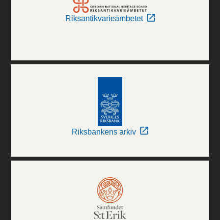
Riksantikvarieämbetet
Riksbankens arkiv