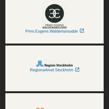
Prins Eugens Waldemarsudde
Regionarkivet Stockholm