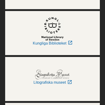
Kungliga Biblioteket
Litografiska museet