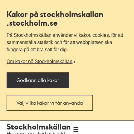
Kakor på stockholmskallan
.stockholm.se
På Stockholmskällan använder vi kakor, cookies, för att
sammanställa statistik och för att webbplatsen ska
fungera på ett bra sätt för dig.
Om kakor på Stockholmskällan
Godkänn alla kakor
Välj vilka kakor vi får använda
Till
Till
Stockholmskällan
navigationen
huvudinnehållet
Historia i ord, ljud och bild