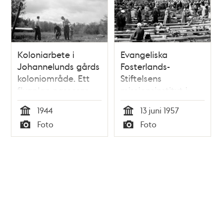
Koloniarbete i
Evangeliska
Johannelunds gårds
Fosterlands-
koloniområde. Ett
Stiftelsens
flygplan passerar
missionsinstitut i
Johannelund.
1944
13 juni 1957
Årskonferens med
Tid
Tid
Foto
Foto
1000 deltagare,
Typ
Typ