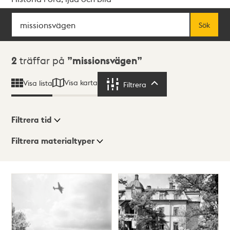
Sök
Fritextsök
Sök
Sökresultat
2
träffar på
missionsvägen
Visa karta
Visa lista
Filtrera
Filtrera
Filtrera tid
Filtrera materialtyper
Visningsläge
Totalt
2
träffar
Lista
Karta