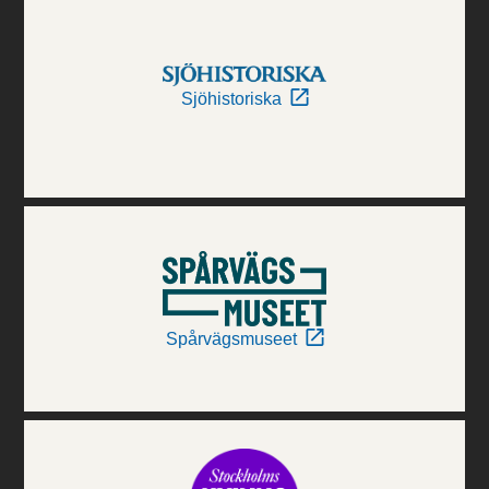
Sjöhistoriska
Spårvägsmuseet