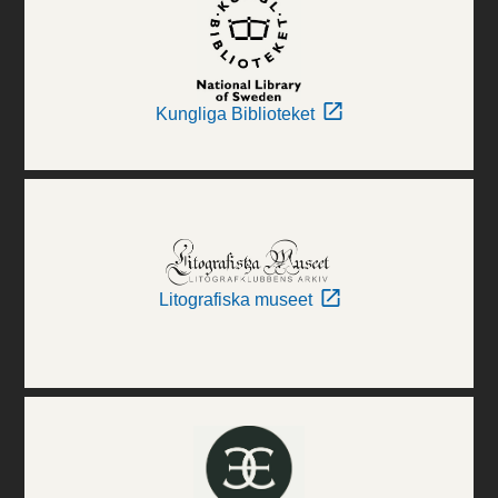
Kungliga Biblioteket
Litografiska museet