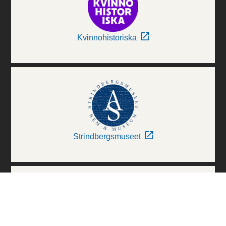
Kvinnohistoriska
Strindbergsmuseet