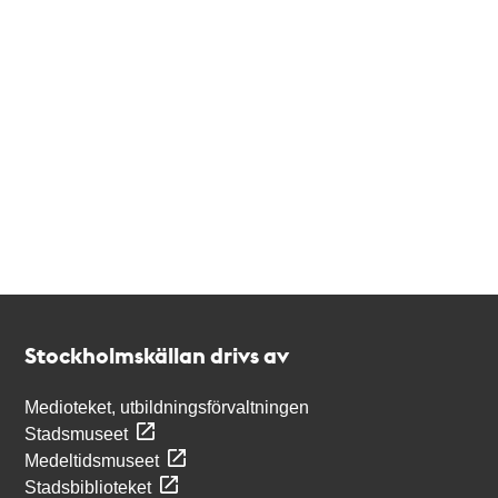
Kontakt
Stockholmskällan
Stockholmskällan drivs av
Medioteket, utbildningsförvaltningen
Stadsmuseet
Medeltidsmuseet
Stadsbiblioteket