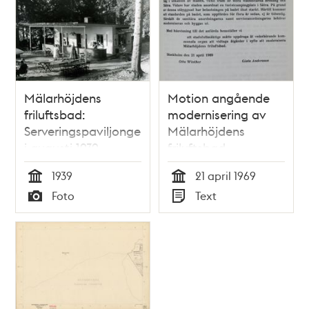
Mälarhöjdens
Motion angående
friluftsbad:
modernisering av
Serveringspaviljongen
Mälarhöjdens
i augusti 1939
friluftsbad -
Stadsfullmäktige
1939
21 april 1969
1969
Tid
Tid
Foto
Text
Typ
Typ