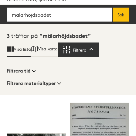
Sök
Fritextsök
Sök
Sökresultat
3
träffar på
mälarhöjdsbadet
Visa karta
Visa lista
Filtrera
Filtrera
Filtrera tid
Filtrera materialtyper
Visningsläge
Totalt
3
träffar
Lista
Karta