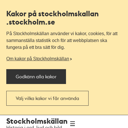
Kakor på stockholmskallan
.stockholm.se
På Stockholmskällan använder vi kakor, cookies, för att
sammanställa statistik och för att webbplatsen ska
fungera på ett bra sätt för dig.
Om kakor på Stockholmskällan
Godkänn alla kakor
Välj vilka kakor vi får använda
Till
Till
Stockholmskällan
navigationen
huvudinnehållet
Historia i ord, ljud och bild