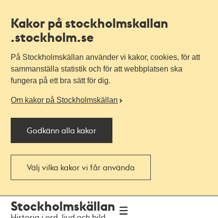
Kakor på stockholmskallan
.stockholm.se
På Stockholmskällan använder vi kakor, cookies, för att
sammanställa statistik och för att webbplatsen ska
fungera på ett bra sätt för dig.
Om kakor på Stockholmskällan
Godkänn alla kakor
Välj vilka kakor vi får använda
Till
Till
Stockholmskällan
navigationen
huvudinnehållet
Historia i ord, ljud och bild