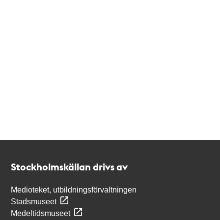
Kontakt
Stockholmskällan
Stockholmskällan drivs av
Medioteket, utbildningsförvaltningen
Stadsmuseet
Medeltidsmuseet