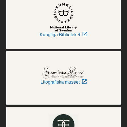
Kungliga Biblioteket
Litografiska museet