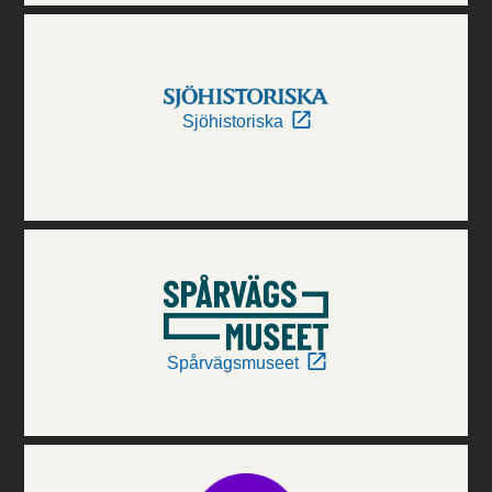
Sjöhistoriska
Spårvägsmuseet