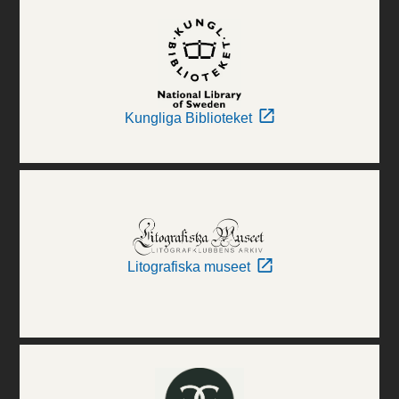
Kungliga Biblioteket
Litografiska museet