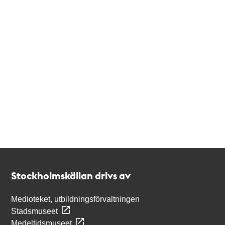
Kontakt
Stockholmskällan
Stockholmskällan drivs av
Medioteket, utbildningsförvaltningen
Stadsmuseet
Medeltidsmuseet