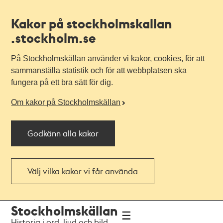
Kakor på stockholmskallan
.stockholm.se
På Stockholmskällan använder vi kakor, cookies, för att
sammanställa statistik och för att webbplatsen ska
fungera på ett bra sätt för dig.
Om kakor på Stockholmskällan
Godkänn alla kakor
Välj vilka kakor vi får använda
Till
Till
Stockholmskällan
navigationen
huvudinnehållet
Historia i ord, ljud och bild