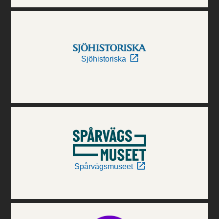
Sjöhistoriska
Spårvägsmuseet