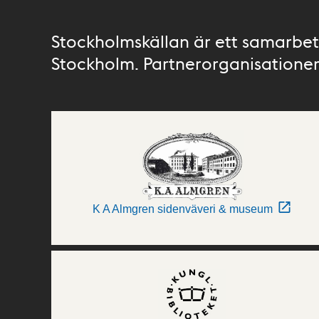
Stockholmskällan är ett samarbete
Stockholm. Partnerorganisationer 
K A Almgren sidenväveri & museum