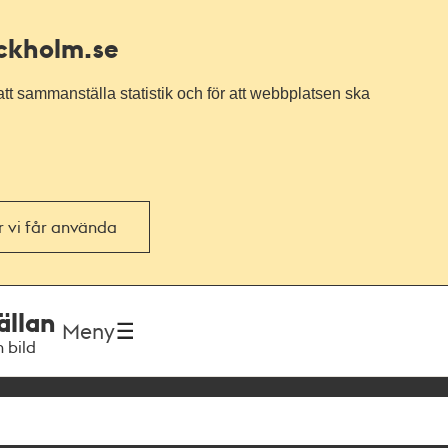
ockholm.se
tt sammanställa statistik och för att webbplatsen ska
or vi får använda
ällan
Meny
h bild