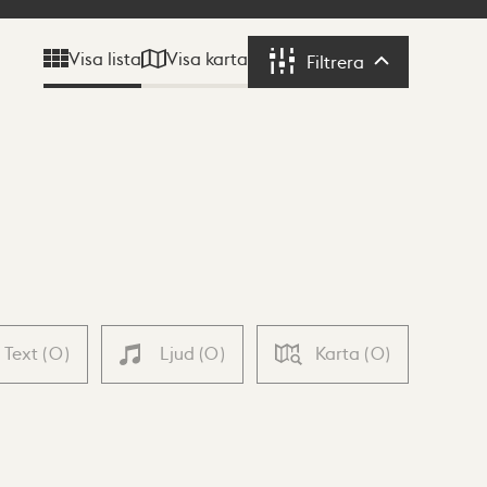
Visa karta
Visa lista
Filtrera
Filtrera
Text
(
0
)
Ljud
(
0
)
Karta
(
0
)