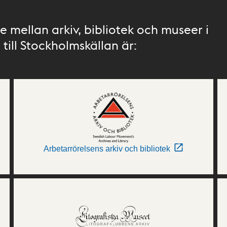
 mellan arkiv, bibliotek och museer i
till Stockholmskällan är:
Arbetarrörelsens arkiv och bibliotek