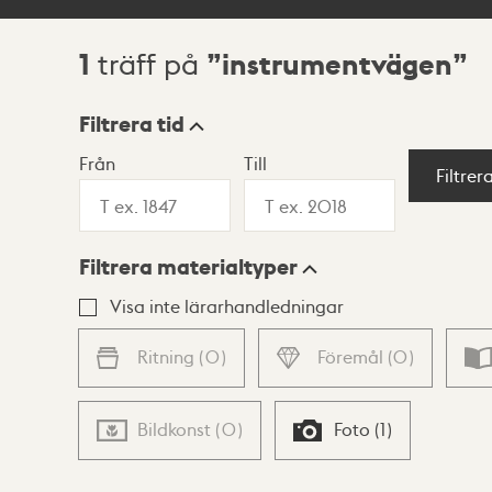
1
instrumentvägen
träff på
Sökresultat
Filtrera tid
Från
Till
Visningsläge
Filtrer
Filtrera materialtyper
Lista
Karta
Visa inte lärarhandledningar
Ritning
(
0
)
Föremål
(
0
)
Bildkonst
(
0
)
Foto
(
1
)