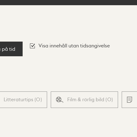
Visa innehåll utan tidsangivelse
a på tid
Litteraturtips
(
0
)
Film & rörlig bild
(
0
)