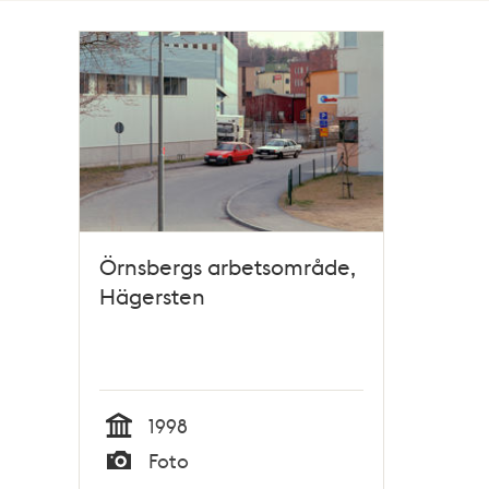
Totalt
1
träffar
Örnsbergs arbetsområde,
Hägersten
1998
Tid
Foto
Typ