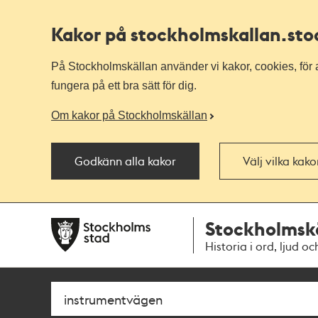
Kakor på stockholmskallan
.st
På Stockholmskällan använder vi kakor, cookies, för a
fungera på ett bra sätt för dig.
Om kakor på Stockholmskällan
Godkänn alla kakor
Välj vilka kak
Till
Till
Stockholmsk
navigationen
huvudinnehållet
Historia i ord, ljud oc
Sök
Fritextsök