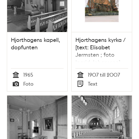
Hjorthagens kapell,
Hjorthagens kyrka /
dopfunten
[text: Elisabet
Jermsten ; foto
Ingrid Johansson]
1965
1907 till 2007
Tid
Tid
Foto
Text
Typ
Typ