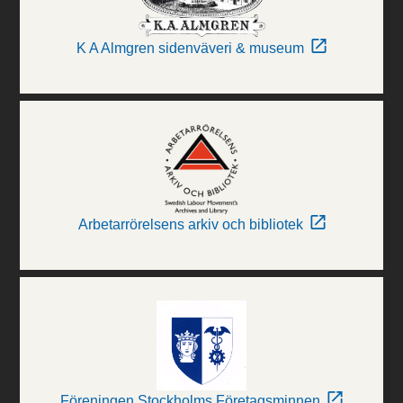
K A Almgren sidenväveri & museum
Arbetarrörelsens arkiv och bibliotek
Föreningen Stockholms Företagsminnen