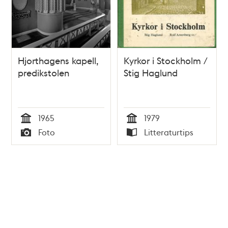
Hjorthagens kapell,
Kyrkor i Stockholm /
predikstolen
Stig Haglund
1965
1979
Tid
Tid
Foto
Litteraturtips
Typ
Typ