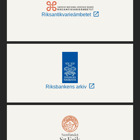
Riksantikvarieämbetet
Riksbankens arkiv