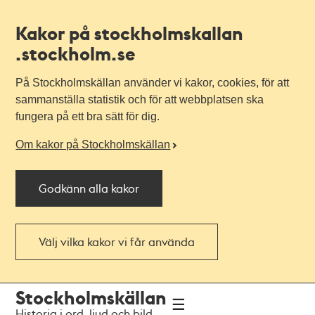
Kakor på stockholmskallan
.stockholm.se
På Stockholmskällan använder vi kakor, cookies, för att
sammanställa statistik och för att webbplatsen ska
fungera på ett bra sätt för dig.
Om kakor på Stockholmskällan
Godkänn alla kakor
Välj vilka kakor vi får använda
Till
Till
Stockholmskällan
navigationen
huvudinnehållet
Historia i ord, ljud och bild