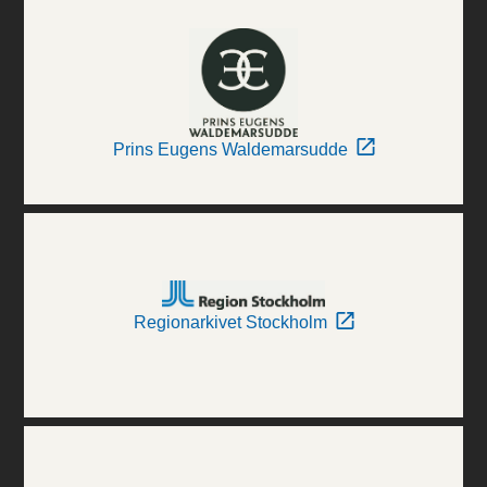
Prins Eugens Waldemarsudde
Regionarkivet Stockholm