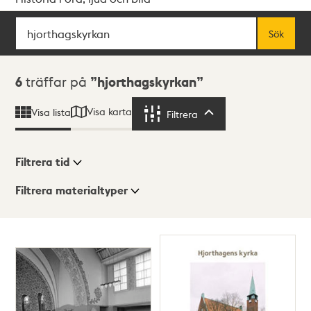
Sök
Fritextsök
Sök
Sökresultat
6
träffar på
hjorthagskyrkan
Visa karta
Visa lista
Filtrera
Filtrera
Filtrera tid
Filtrera materialtyper
Visningsläge
Totalt
6
träffar
Lista
Karta