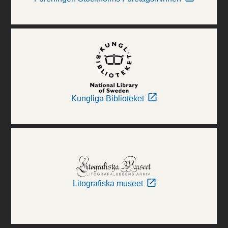
Kungliga Biblioteket
Litografiska museet