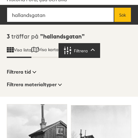
Sök
Fritextsök
Sök
Sökresultat
3
träffar på
hallandsgatan
Visa karta
Visa lista
Filtrera
Filtrera
Filtrera tid
Filtrera materialtyper
Visningsläge
Totalt
3
träffar
Lista
Karta