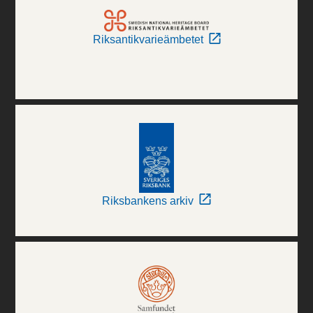
Riksantikvarieämbetet
Riksbankens arkiv