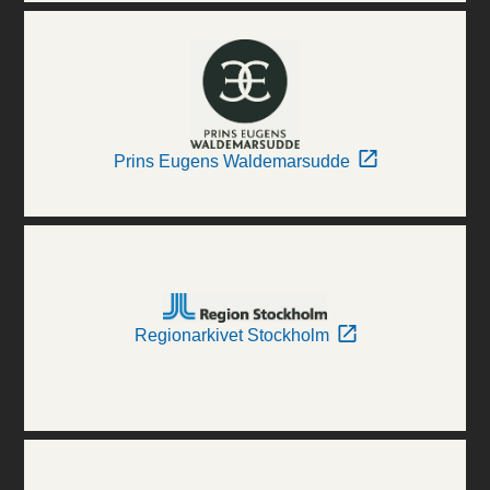
Prins Eugens Waldemarsudde
Regionarkivet Stockholm