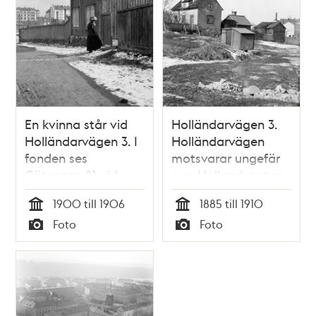
En kvinna står vid
Holländarvägen 3.
Holländarvägen 3. I
Holländarvägen
fonden ses
motsvarar ungefär
Götgatan 81 vid
nuv. Hallandsgatan
hörnet av
(tidigare
1900 till 1906
1885 till 1910
Blekingegatan.
Skånegatan) och kv.
Tid
Tid
Foto
Foto
Holländarvägen
Vågskivan, nordöst
Typ
Typ
motsvarar ungefär
om Helgalunden
nuv. Hallandsgatan
(tidigare
Skånegatan) och kv.
Vågskivan