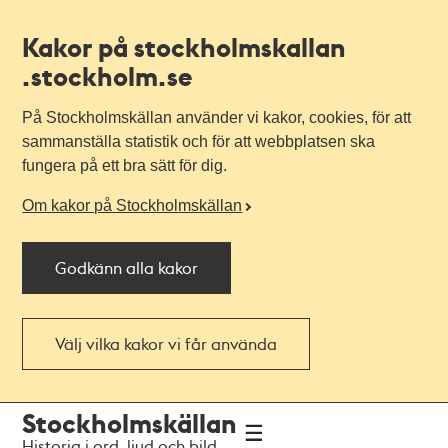
Kakor på stockholmskallan
.stockholm.se
På Stockholmskällan använder vi kakor, cookies, för att
sammanställa statistik och för att webbplatsen ska
fungera på ett bra sätt för dig.
Om kakor på Stockholmskällan
Godkänn alla kakor
Välj vilka kakor vi får använda
Till
Till
Stockholmskällan
navigationen
huvudinnehållet
Historia i ord, ljud och bild