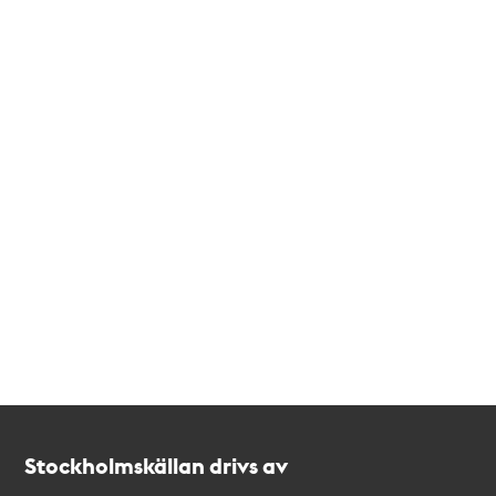
Kontakt
Stockholmskällan
Stockholmskällan drivs av