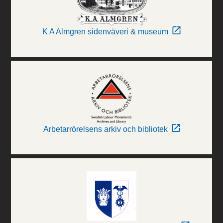
K A Almgren sidenväveri & museum
Arbetarrörelsens arkiv och bibliotek