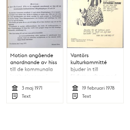
Motion angående
Vantörs
anordnande av hiss
kulturkommitté
till de kommunala
bjuder in till
institutionerna i
författarafton med
Högdalsgången 18
författaren Katarina
3 maj 1971
19 februari 1978
och 24 -
Taikon
Tid
Tid
Text
Text
Kommunfullmäktige
Typ
Typ
1971