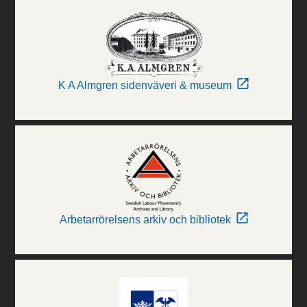
K A Almgren sidenväveri & museum
Arbetarrörelsens arkiv och bibliotek