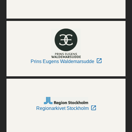
Prins Eugens Waldemarsudde
Regionarkivet Stockholm