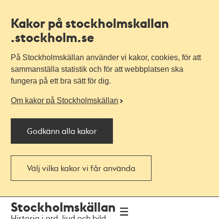
Kakor på stockholmskallan
.stockholm.se
På Stockholmskällan använder vi kakor, cookies, för att
sammanställa statistik och för att webbplatsen ska
fungera på ett bra sätt för dig.
Om kakor på Stockholmskällan
Godkänn alla kakor
Välj vilka kakor vi får använda
Till
Till
Stockholmskällan
navigationen
huvudinnehållet
Historia i ord, ljud och bild