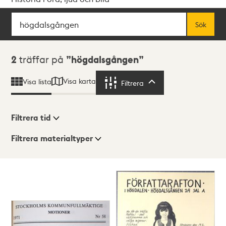
Sök
Fritextsök
Sök
Sökresultat
2
träffar på
högdalsgången
Visa karta
Visa lista
Filtrera
Filtrera
Filtrera tid
Filtrera materialtyper
Visningsläge
Totalt
2
träffar
Lista
Karta