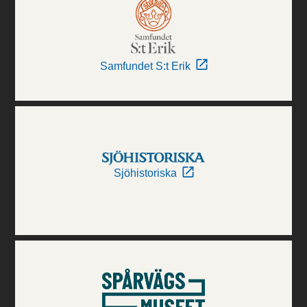
Samfundet S:t Erik
Sjöhistoriska