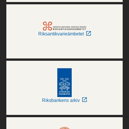
Riksantikvarieämbetet
Riksbankens arkiv