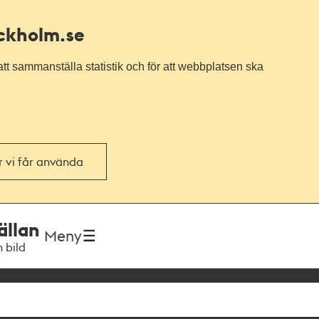
ockholm.se
tt sammanställa statistik och för att webbplatsen ska
or vi får använda
ällan
Meny
h bild