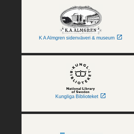
K A Almgren sidenväveri & museum
Kungliga Biblioteket