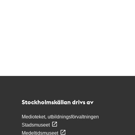
Kontakt
Stockholmskällan
Stockholmskällan drivs av
Medioteket, utbildningsförvaltningen
Stadsmuseet
Medeltidsmuseet