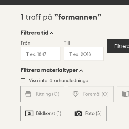
1
formannen
träff på
Sökresultat
Filtrera tid
Från
Till
Visningsläge
Filtrer
Filtrera materialtyper
Lista
Karta
Visa inte lärarhandledningar
Ritning
(
0
)
Föremål
(
0
)
Bildkonst
(
1
)
Foto
(
5
)