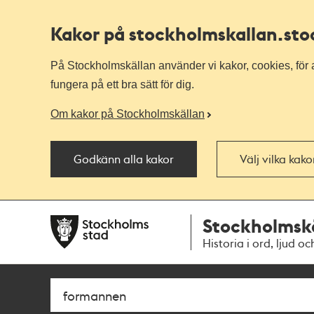
Kakor på stockholmskallan
.st
På Stockholmskällan använder vi kakor, cookies, för a
fungera på ett bra sätt för dig.
Om kakor på Stockholmskällan
Godkänn alla kakor
Välj vilka kak
Till
Till
Stockholmsk
navigationen
huvudinnehållet
Historia i ord, ljud oc
Sök
Fritextsök