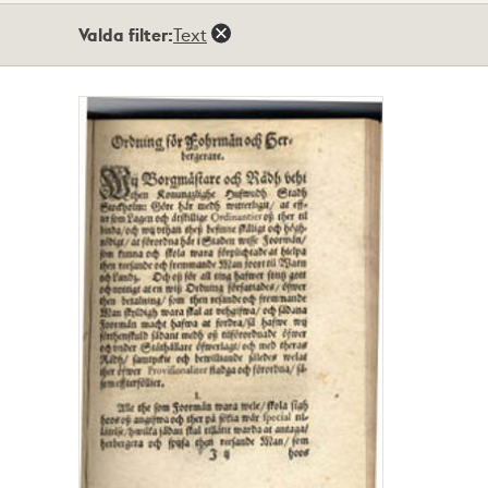
Totalt
Valda filter:
Text
1
träffar