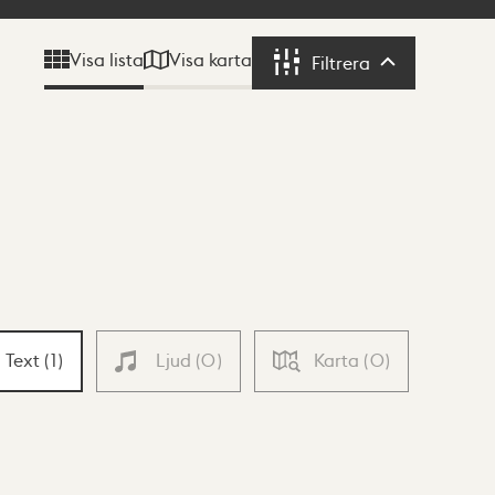
Visa karta
Visa lista
Filtrera
Filtrera
Text
(
1
)
Ljud
(
0
)
Karta
(
0
)