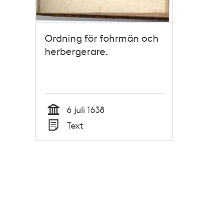
Ordning för fohrmän och
herbergerare.
6 juli 1638
Tid
Text
Typ