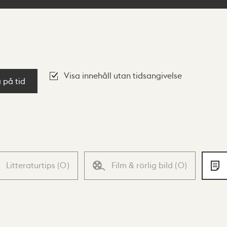
Visa innehåll utan tidsangivelse
a på tid
Litteraturtips
(
0
)
Film & rörlig bild
(
0
)