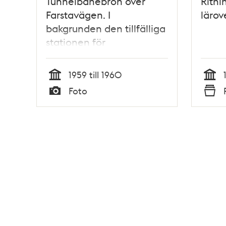
Tunnelbanebron över
Ritnin
Farstavägen. I
lärov
bakgrunden den tillfälliga
stationen för
tunnelbanan samt en
buss på linje 185
1959 till 1960
Tid
Tid
Foto
Typ
Typ