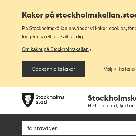
Kakor på stockholmskallan
.st
På Stockholmskällan använder vi kakor, cookies, för a
fungera på ett bra sätt för dig.
Om kakor på Stockholmskällan
Godkänn alla kakor
Välj vilka kak
Till
Till
Stockholmsk
navigationen
huvudinnehållet
Historia i ord, ljud oc
Sök
Fritextsök