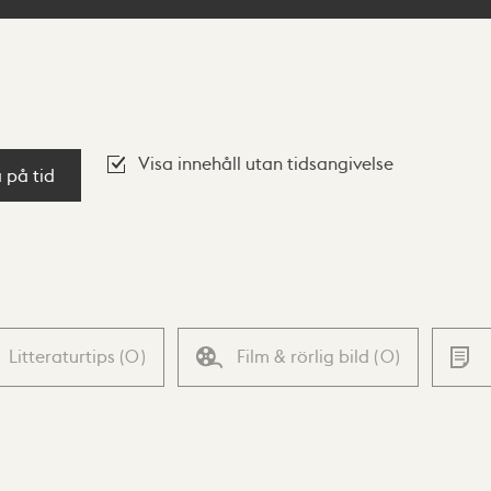
Visa innehåll utan tidsangivelse
a på tid
Litteraturtips
(
0
)
Film & rörlig bild
(
0
)