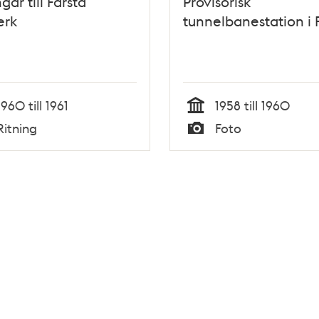
gar till Farsta
Provisorisk
erk
tunnelbanestation i 
1960 till 1961
1958 till 1960
Tid
Ritning
Foto
Typ