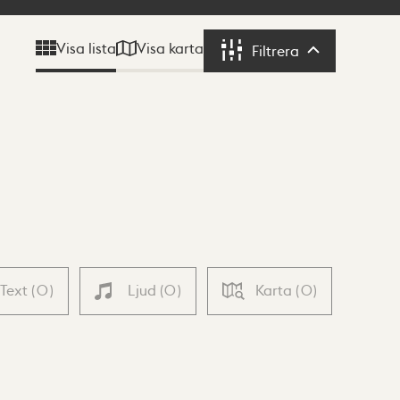
Visa karta
Visa lista
Filtrera
Filtrera
Text
(
0
)
Ljud
(
0
)
Karta
(
0
)