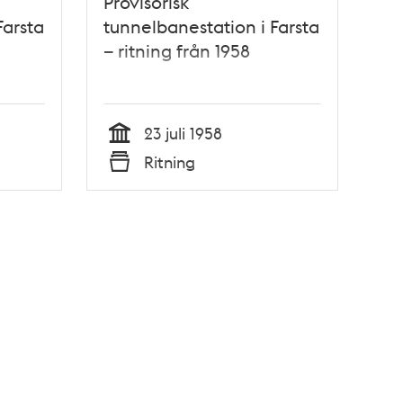
Provisorisk
Farsta
tunnelbanestation i Farsta
– ritning från 1958
23 juli 1958
Tid
Ritning
Typ