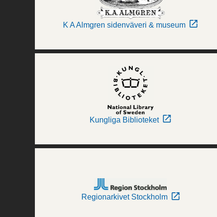
K A Almgren sidenväveri & museum
Kungliga Biblioteket
Regionarkivet Stockholm