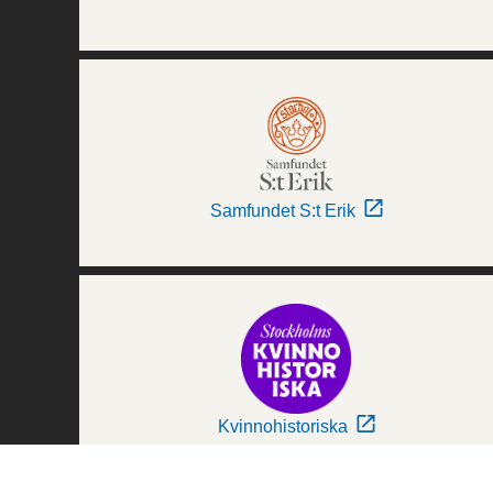
Samfundet S:t Erik
Kvinnohistoriska