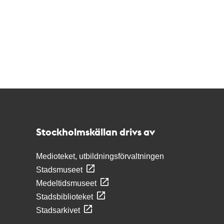
Kontakt
Stockholmskällan
Stockholmskällan drivs av
Medioteket, utbildningsförvaltningen
Stadsmuseet
Medeltidsmuseet
Stadsbiblioteket
Stadsarkivet