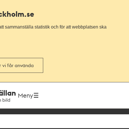
ockholm.se
tt sammanställa statistik och för att webbplatsen ska
or vi får använda
ällan
Meny
h bild