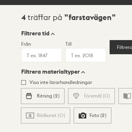
4
farstavägen
träffar på
Sökresultat
Filtrera tid
Från
Till
Visningsläge
Filtrer
Filtrera materialtyper
Lista
Karta
Visa inte lärarhandledningar
Ritning
(
2
)
Föremål
(
0
)
Bildkonst
(
0
)
Foto
(
2
)