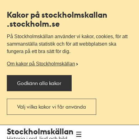
Kakor på stockholmskallan
.stockholm.se
På Stockholmskällan använder vi kakor, cookies, för att
sammanställa statistik och för att webbplatsen ska
fungera på ett bra sätt för dig.
Om kakor på Stockholmskällan
Godkänn alla kakor
Välj vilka kakor vi får använda
Till
Till
Stockholmskällan
navigationen
huvudinnehållet
Historia i ord, ljud och bild