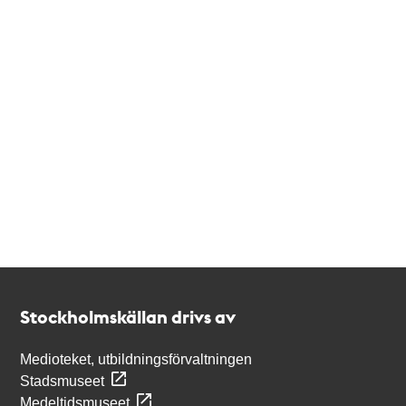
Kontakt
Stockholmskällan
Stockholmskällan drivs av
Medioteket, utbildningsförvaltningen
Stadsmuseet
Medeltidsmuseet