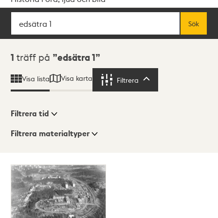
Sök
Fritextsök
Sök
Sökresultat
1
träff på
edsätra 1
Visa karta
Visa lista
Filtrera
Filtrera
Filtrera tid
Filtrera materialtyper
Visningsläge
Totalt
1
träffar
Lista
Karta