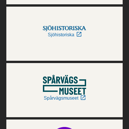
Sjöhistoriska
Spårvägsmuseet