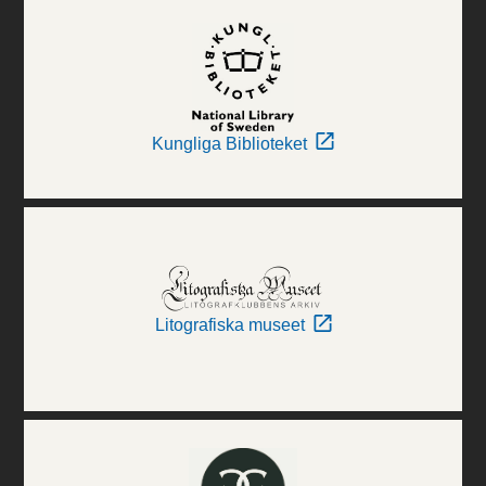
Kungliga Biblioteket
Litografiska museet