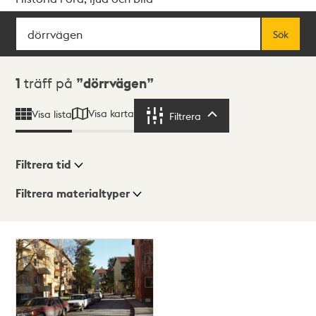
Sök
Fritextsök
Sök
Sökresultat
1
träff på
dörrvägen
Visa karta
Visa lista
Filtrera
Filtrera
Filtrera tid
Filtrera materialtyper
Visningsläge
Totalt
1
träffar
Lista
Karta