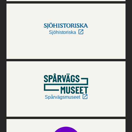
Sjöhistoriska
Spårvägsmuseet