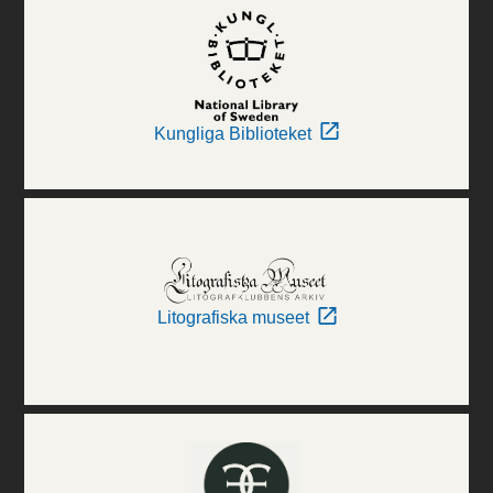
Kungliga Biblioteket
Litografiska museet