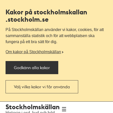
Kakor på stockholmskallan
.stockholm.se
På Stockholmskällan använder vi kakor, cookies, för att
sammanställa statistik och för att webbplatsen ska
fungera på ett bra sätt för dig.
Om kakor på Stockholmskällan
Godkänn alla kakor
Välj vilka kakor vi får använda
Till
Till
Stockholmskällan
navigationen
huvudinnehållet
Historia i ord, ljud och bild