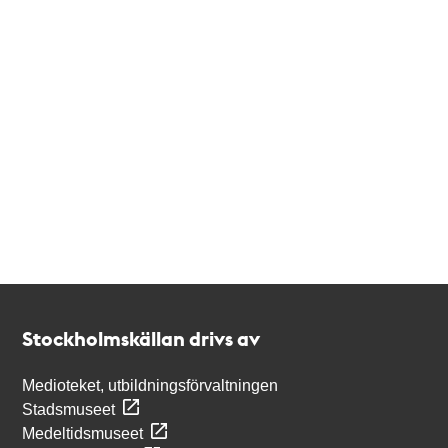
Kontakt
Stockholmskällan
Stockholmskällan drivs av
Medioteket, utbildningsförvaltningen
Stadsmuseet
Medeltidsmuseet