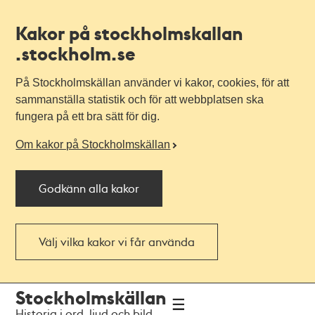
Kakor på stockholmskallan
.stockholm.se
På Stockholmskällan använder vi kakor, cookies, för att
sammanställa statistik och för att webbplatsen ska
fungera på ett bra sätt för dig.
Om kakor på Stockholmskällan
Godkänn alla kakor
Välj vilka kakor vi får använda
Till
Till
Stockholmskällan
navigationen
huvudinnehållet
Historia i ord, ljud och bild