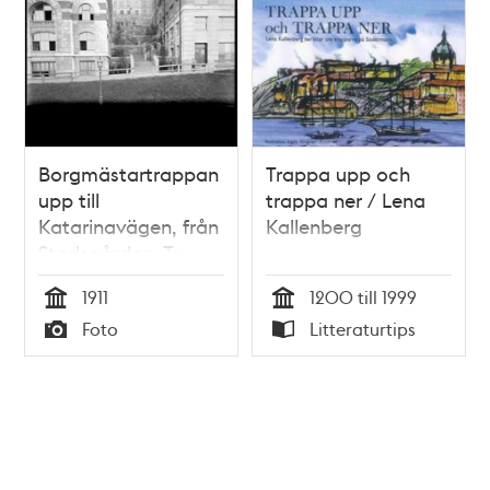
Borgmästartrappan
Trappa upp och
upp till
trappa ner / Lena
Katarinavägen, från
Kallenberg
Stadsgården. T.v.
Drottsgården, i
1911
1200 till 1999
bakgrunden,
Tid
Tid
Foto
Litteraturtips
ovanför
Typ
Typ
Katarinavägen,
Glasbruksgatan