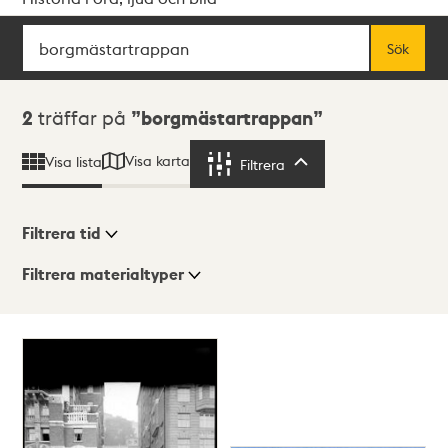
Sök
Fritextsök
Sök
Sökresultat
2
träffar på
borgmästartrappan
Visa karta
Visa lista
Filtrera
Filtrera
Filtrera tid
Filtrera materialtyper
Visningsläge
Totalt
2
träffar
Lista
Karta