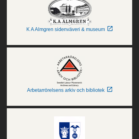
K A Almgren sidenväveri & museum
Arbetarrörelsens arkiv och bibliotek