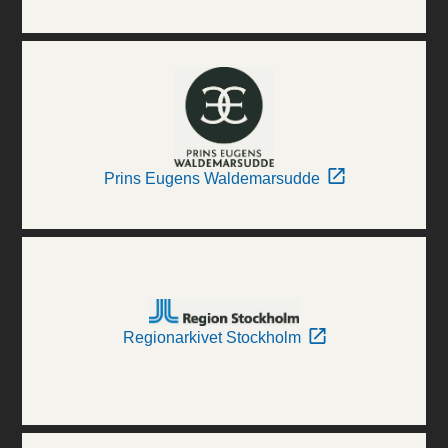
Prins Eugens Waldemarsudde
Regionarkivet Stockholm