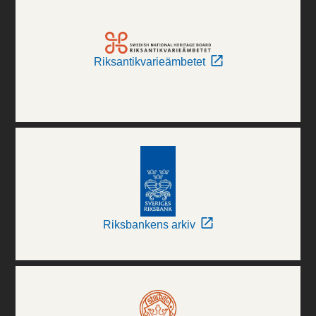
Riksantikvarieämbetet
Riksbankens arkiv