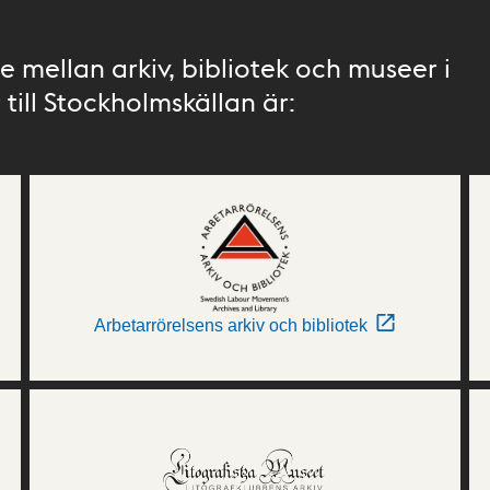
 mellan arkiv, bibliotek och museer i
till Stockholmskällan är:
Arbetarrörelsens arkiv och bibliotek