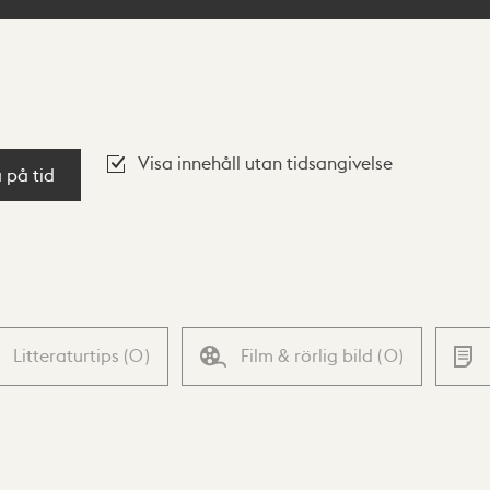
Visa innehåll utan tidsangivelse
a på tid
Litteraturtips
(
0
)
Film & rörlig bild
(
0
)