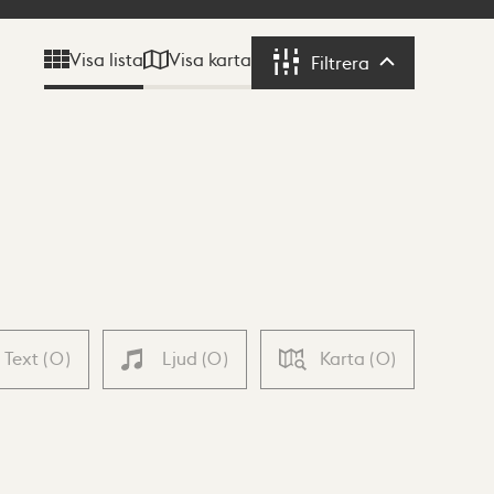
Visa karta
Visa lista
Filtrera
Filtrera
Text
(
0
)
Ljud
(
0
)
Karta
(
0
)