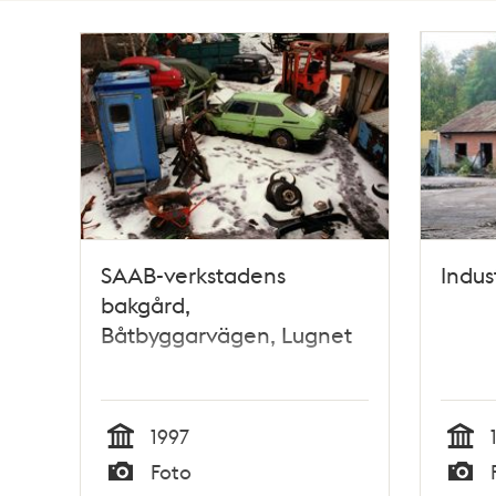
Totalt
2
träffar
SAAB-verkstadens
Indus
bakgård,
Båtbyggarvägen, Lugnet
1997
Tid
Tid
Foto