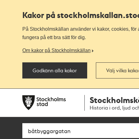
Kakor på stockholmskallan
.st
På Stockholmskällan använder vi kakor, cookies, för a
fungera på ett bra sätt för dig.
Om kakor på Stockholmskällan
Godkänn alla kakor
Välj vilka kak
Till
Till
Stockholmsk
navigationen
huvudinnehållet
Historia i ord, ljud oc
Sök
Fritextsök