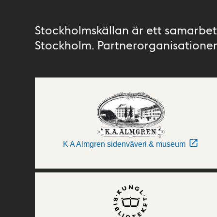
Stockholmskällan är ett samarbete
Stockholm. Partnerorganisationer 
K A Almgren sidenväveri & museum