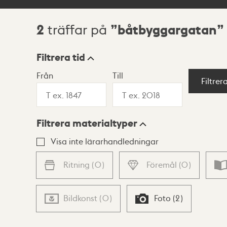
2
båtbyggargatan
träffar på
Sökresultat
Filtrera tid
Från
Till
Visningsläge
Filtrer
Filtrera materialtyper
Lista
Karta
Visa inte lärarhandledningar
Ritning
(
0
)
Föremål
(
0
)
Bildkonst
(
0
)
Foto
(
2
)