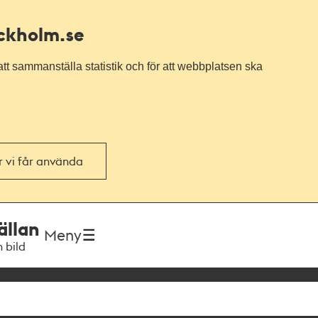
ockholm.se
tt sammanställa statistik och för att webbplatsen ska
or vi får använda
ällan
Meny
h bild