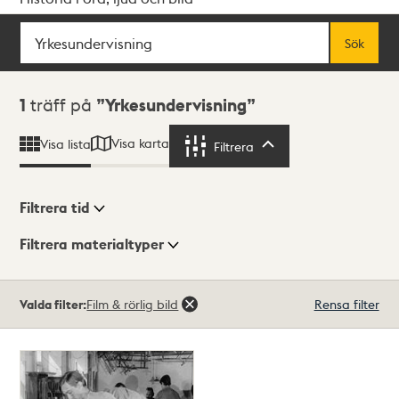
Sök
Fritextsök
Sök
Sökresultat
1
träff på
Yrkesundervisning
Visa karta
Visa lista
Filtrera
Filtrera
Filtrera tid
Filtrera materialtyper
Visningsläge
Totalt
Valda filter:
Film & rörlig bild
Rensa filter
1
träffar
Lista
Karta