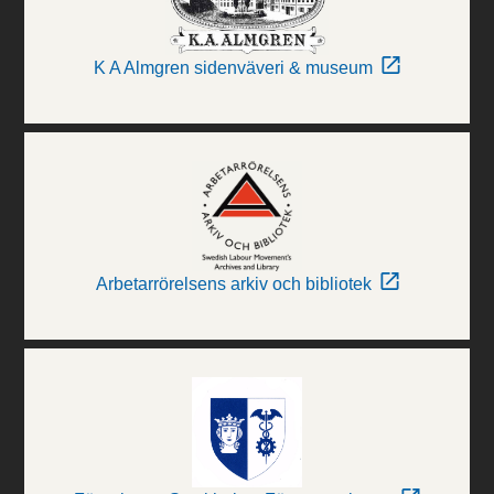
K A Almgren sidenväveri & museum
Arbetarrörelsens arkiv och bibliotek