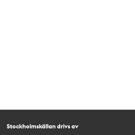
Kontakt
Stockholmskällan
Stockholmskällan drivs av