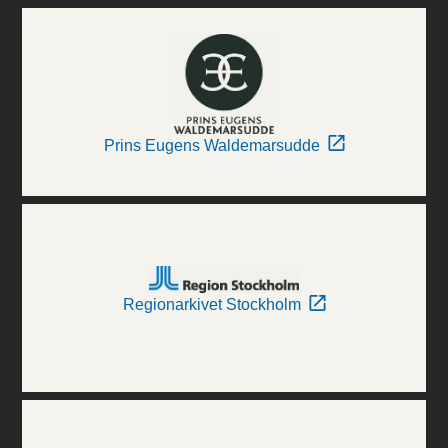
Prins Eugens Waldemarsudde
Regionarkivet Stockholm