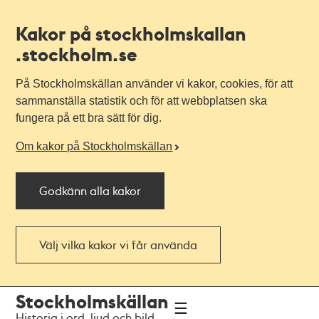
Kakor på stockholmskallan
.stockholm.se
På Stockholmskällan använder vi kakor, cookies, för att
sammanställa statistik och för att webbplatsen ska
fungera på ett bra sätt för dig.
Om kakor på Stockholmskällan
Godkänn alla kakor
Välj vilka kakor vi får använda
Till
Till
Stockholmskällan
navigationen
huvudinnehållet
Historia i ord, ljud och bild