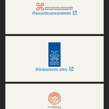
Riksantikvarieämbetet
Riksbankens arkiv