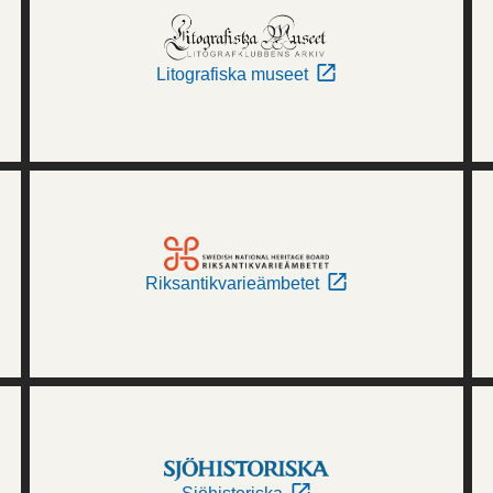
Litografiska museet
Riksantikvarieämbetet