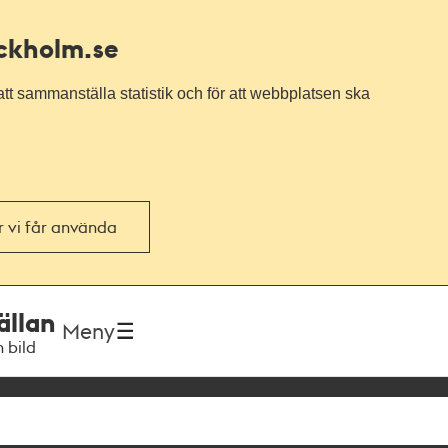
ockholm.se
tt sammanställa statistik och för att webbplatsen ska
or vi får använda
ällan
Meny
h bild