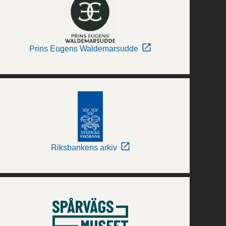
Prins Eugens Waldemarsudde
Riksbankens arkiv