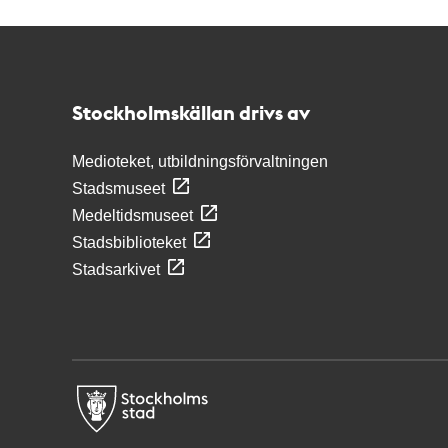
Kontakt
Stockholmskällan
Stockholmskällan drivs av
Medioteket, utbildningsförvaltningen
Stadsmuseet
Medeltidsmuseet
Stadsbiblioteket
Stadsarkivet