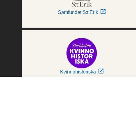
Samfundet S:t Erik
Kvinnohistoriska
Världskulturmuseerna