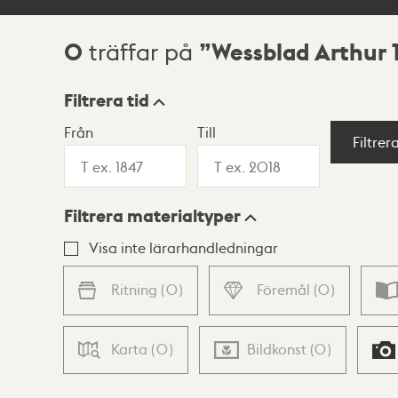
0
Wessblad Arthur 
träffar på
Sökresultat
Filtrera tid
Från
Till
Visningsläge
Filtrer
Filtrera materialtyper
Lista
Karta
Visa inte lärarhandledningar
Ritning
(
0
)
Föremål
(
0
)
Karta
(
0
)
Bildkonst
(
0
)