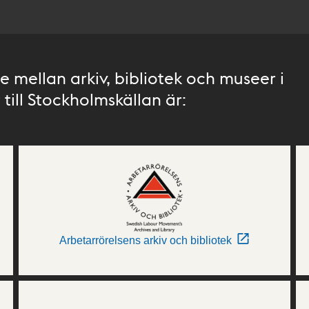
 mellan arkiv, bibliotek och museer i
till Stockholmskällan är:
Arbetarrörelsens arkiv och bibliotek