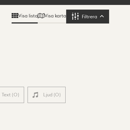
Visa karta
Visa lista
Filtrera
Filtrera
Text
(
0
)
Ljud
(
0
)