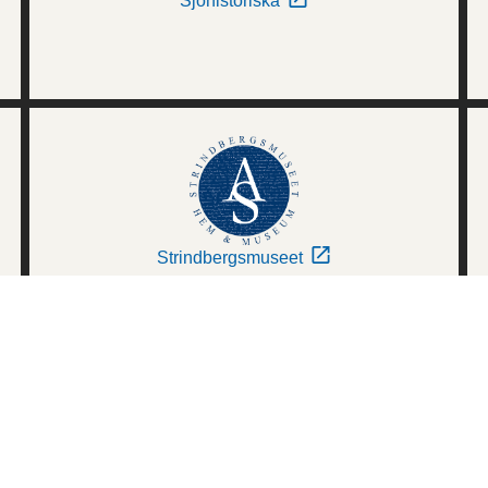
Sjöhistoriska
Strindbergsmuseet