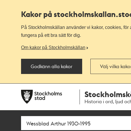
Kakor på stockholmskallan
.st
På Stockholmskällan använder vi kakor, cookies, för a
fungera på ett bra sätt för dig.
Om kakor på Stockholmskällan
Godkänn alla kakor
Välj vilka kak
Till
Till
Stockholmsk
navigationen
huvudinnehållet
Historia i ord, ljud oc
Sök
Fritextsök