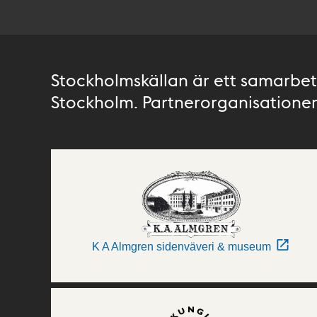
Stockholmskällan är ett samarbete
Stockholm. Partnerorganisationer 
K A Almgren sidenväveri & museum