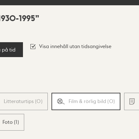
1930-1995
Visa innehåll utan tidsangivelse
a på tid
Litteraturtips
(
0
)
Film & rörlig bild
(
0
)
Foto
(
1
)