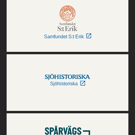
Samfundet S:t Erik
Sjöhistoriska