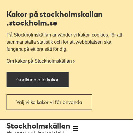
Kakor på stockholmskallan
.stockholm.se
På Stockholmskällan använder vi kakor, cookies, för att
sammanställa statistik och för att webbplatsen ska
fungera på ett bra sätt för dig.
Om kakor på Stockholmskällan
Godkänn alla kakor
Välj vilka kakor vi får använda
Till
Till
Stockholmskällan
navigationen
huvudinnehållet
Historia i ord, ljud och bild