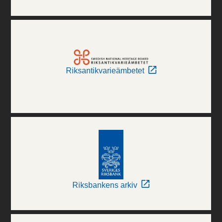
Riksantikvarieämbetet
Riksbankens arkiv