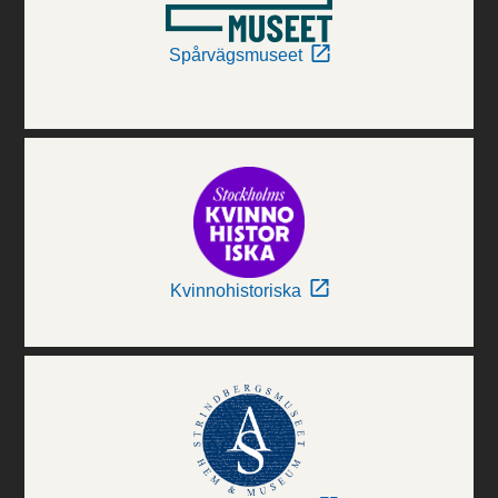
Spårvägsmuseet
Kvinnohistoriska