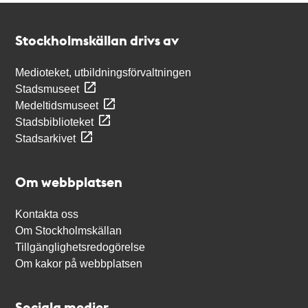
Kontakt
Stockholmskällan
Stockholmskällan drivs av
Medioteket, utbildningsförvaltningen
Stadsmuseet
Medeltidsmuseet
Stadsbiblioteket
Stadsarkivet
Om webbplatsen
Kontakta oss
Om Stockholmskällan
Tillgänglighetsredogörelse
Om kakor på webbplatsen
Sociala medier