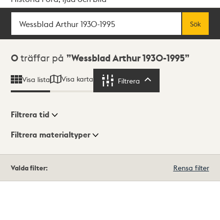
Sök
Fritextsök
Sök
Sökresultat
0
träffar på
Wessblad Arthur 1930-1995
Visa karta
Visa lista
Filtrera
Filtrera
Filtrera tid
Filtrera materialtyper
Visningsläge
Totalt
Valda filter:
Rensa filter
0
träffar
Lista
Karta