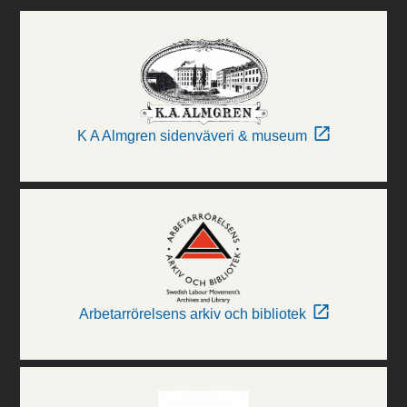
K A Almgren sidenväveri & museum
Arbetarrörelsens arkiv och bibliotek