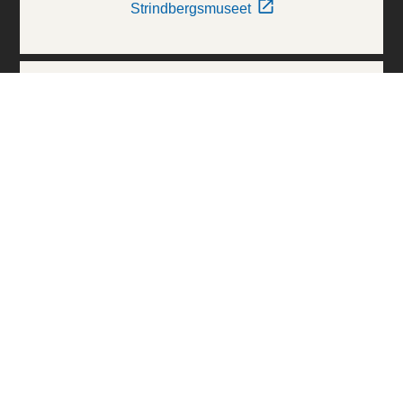
Strindbergsmuseet
Thielska Galleriet
Världskulturmuseerna