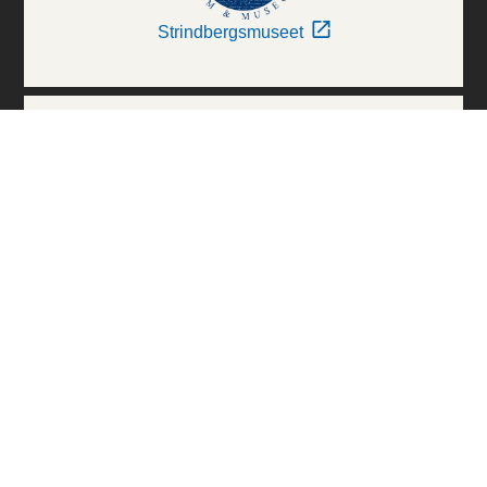
Strindbergsmuseet
Thielska Galleriet
Världskulturmuseerna