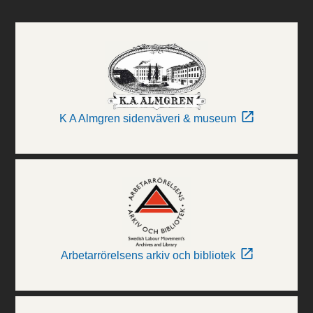
K A Almgren sidenväveri & museum
Arbetarrörelsens arkiv och bibliotek