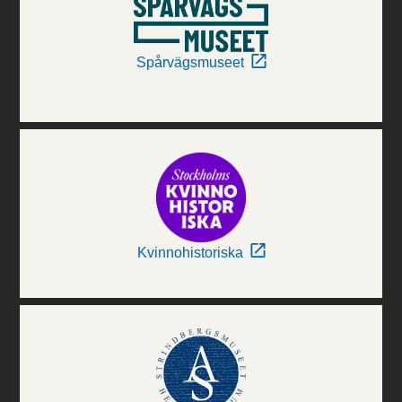
Spårvägsmuseet
Kvinnohistoriska