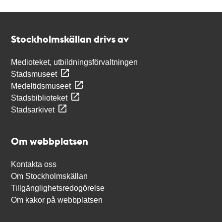
Kontakt
Stockholmskällan
Stockholmskällan drivs av
Medioteket, utbildningsförvaltningen
Stadsmuseet
Medeltidsmuseet
Stadsbiblioteket
Stadsarkivet
Om webbplatsen
Kontakta oss
Om Stockholmskällan
Tillgänglighetsredogörelse
Om kakor på webbplatsen