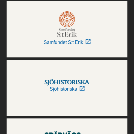
Samfundet S:t Erik
Sjöhistoriska