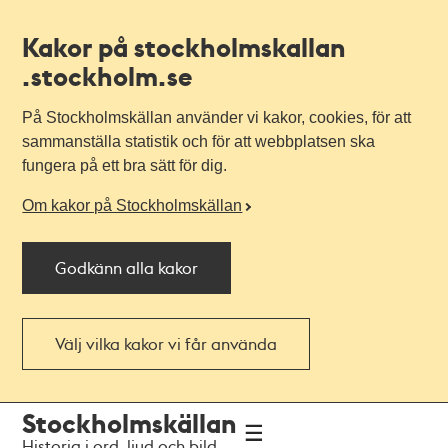
Kakor på stockholmskallan
.stockholm.se
På Stockholmskällan använder vi kakor, cookies, för att
sammanställa statistik och för att webbplatsen ska
fungera på ett bra sätt för dig.
Om kakor på Stockholmskällan
Godkänn alla kakor
Välj vilka kakor vi får använda
Till
Till
Stockholmskällan
navigationen
huvudinnehållet
Historia i ord, ljud och bild