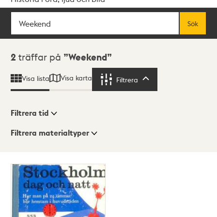
Sök
Fritextsök
Sök
Sökresultat
2
träffar på
Weekend
Visa karta
Visa lista
Filtrera
Filtrera
Filtrera tid
Filtrera materialtyper
Visningsläge
Totalt
2
träffar
Lista
Karta