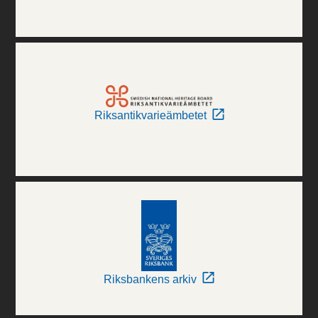
Riksantikvarieämbetet
Riksbankens arkiv