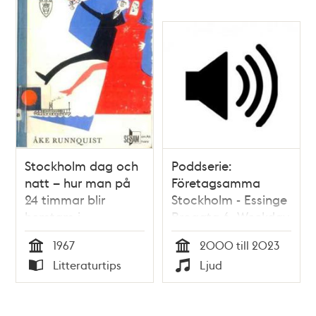
Stockholm dag och
Poddserie:
natt – hur man på
Företagsamma
24 timmar blir
Stockholm - Essinge
hemtam i
Brogata 6, Weekday
huvudstaden / Åke
1967
2000 till 2023
Runnquist
Tid
Tid
Litteraturtips
Ljud
Typ
Typ