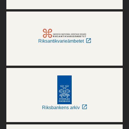
Riksantikvarieämbetet
Riksbankens arkiv