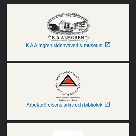
K A Almgren sidenväveri & museum
Arbetarrörelsens arkiv och bibliotek