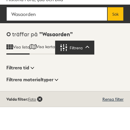
Sök
Fritextsök
Sök
Sökresultat
0
träffar på
Wasaorden
Visa karta
Visa lista
Filtrera
Filtrera
Filtrera tid
Filtrera materialtyper
Visningsläge
Totalt
Valda filter:
Foto
Rensa filter
0
träffar
Lista
Karta