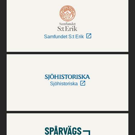
Samfundet S:t Erik
Sjöhistoriska