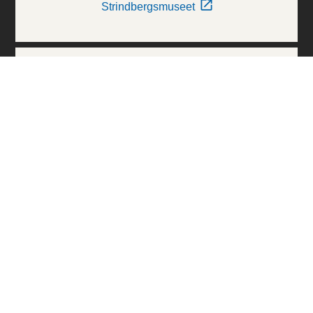
Strindbergsmuseet
Thielska Galleriet
Världskulturmuseerna