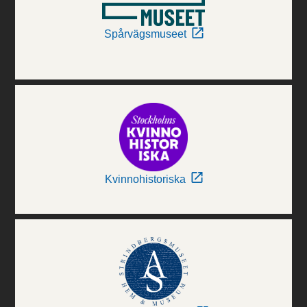
Spårvägsmuseet
Kvinnohistoriska