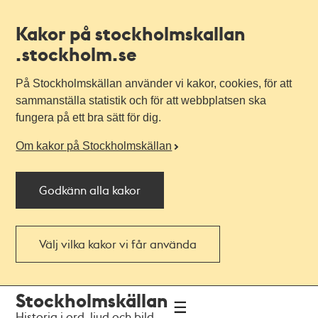
Kakor på stockholmskallan
.stockholm.se
På Stockholmskällan använder vi kakor, cookies, för att
sammanställa statistik och för att webbplatsen ska
fungera på ett bra sätt för dig.
Om kakor på Stockholmskällan
Godkänn alla kakor
Välj vilka kakor vi får använda
Till
Till
Stockholmskällan
navigationen
huvudinnehållet
Historia i ord, ljud och bild