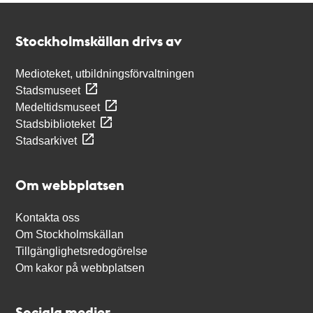
Kontakt
Stockholmskällan
Stockholmskällan drivs av
Medioteket, utbildningsförvaltningen
Stadsmuseet
Medeltidsmuseet
Stadsbiblioteket
Stadsarkivet
Om webbplatsen
Kontakta oss
Om Stockholmskällan
Tillgänglighetsredogörelse
Om kakor på webbplatsen
Sociala medier