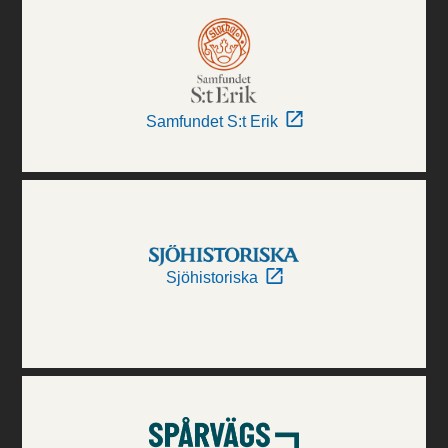
Samfundet S:t Erik
Sjöhistoriska