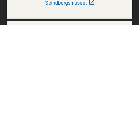
Strindbergsmuseet
Thielska Galleriet
Världskulturmuseerna