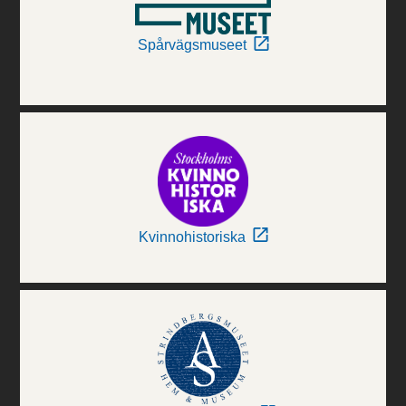
Spårvägsmuseet
Kvinnohistoriska