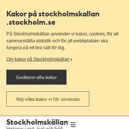
Kakor på stockholmskallan
.stockholm.se
På Stockholmskällan använder vi kakor, cookies, för att
sammanställa statistik och för att webbplatsen ska
fungera på ett bra sätt för dig.
Om kakor på Stockholmskällan
Godkänn alla kakor
Välj vilka kakor vi får använda
Till
Till
Stockholmskällan
navigationen
huvudinnehållet
Historia i ord, ljud och bild