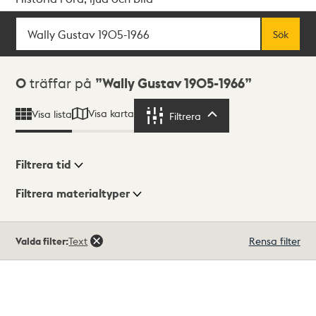
Sök
Fritextsök
Sök
Sökresultat
0
träffar på
Wally Gustav 1905-1966
Visa karta
Visa lista
Filtrera
Filtrera
Filtrera tid
Filtrera materialtyper
Visningsläge
Totalt
Valda filter:
Text
Rensa filter
0
träffar
Lista
Karta