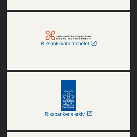
Riksantikvarieämbetet
Riksbankens arkiv