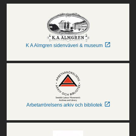
K A Almgren sidenväveri & museum
Arbetarrörelsens arkiv och bibliotek