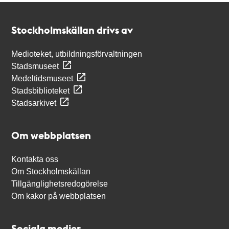
Kontakt
Stockholmskällan
Stockholmskällan drivs av
Medioteket, utbildningsförvaltningen
Stadsmuseet
Medeltidsmuseet
Stadsbiblioteket
Stadsarkivet
Om webbplatsen
Kontakta oss
Om Stockholmskällan
Tillgänglighetsredogörelse
Om kakor på webbplatsen
Sociala medier