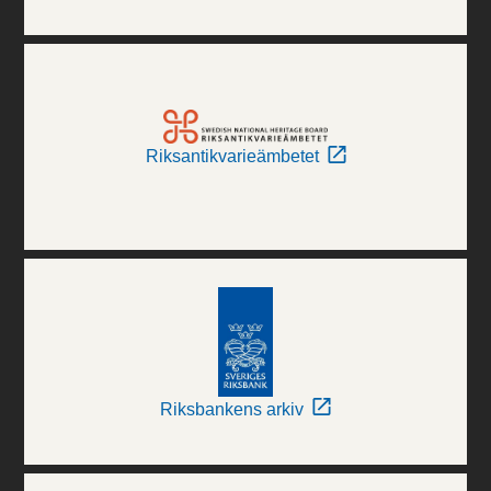
Riksantikvarieämbetet
Riksbankens arkiv