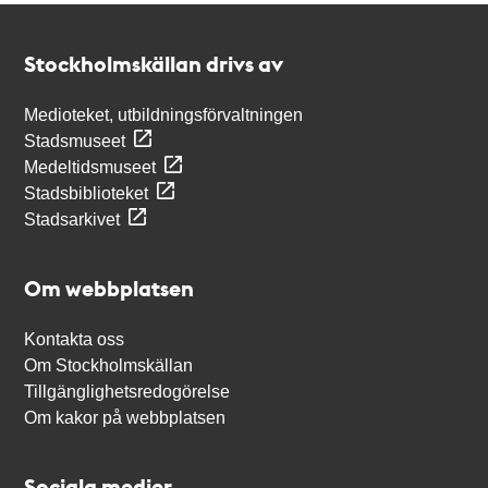
Kontakt
Stockholmskällan
Stockholmskällan drivs av
Medioteket, utbildningsförvaltningen
Stadsmuseet
Medeltidsmuseet
Stadsbiblioteket
Stadsarkivet
Om webbplatsen
Kontakta oss
Om Stockholmskällan
Tillgänglighetsredogörelse
Om kakor på webbplatsen
Sociala medier