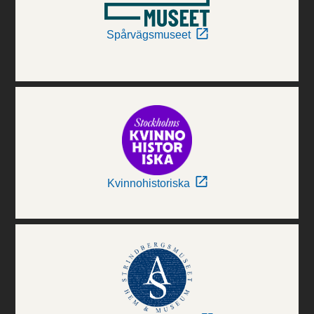
Spårvägsmuseet
Kvinnohistoriska