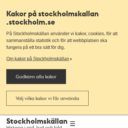
Kakor på stockholmskallan
.stockholm.se
På Stockholmskällan använder vi kakor, cookies, för att
sammanställa statistik och för att webbplatsen ska
fungera på ett bra sätt för dig.
Om kakor på Stockholmskällan
Godkänn alla kakor
Välj vilka kakor vi får använda
Till
Till
Stockholmskällan
navigationen
huvudinnehållet
Historia i ord, ljud och bild