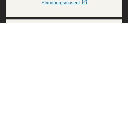
Strindbergsmuseet
Thielska Galleriet
Världskulturmuseerna