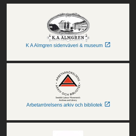
K A Almgren sidenväveri & museum
Arbetarrörelsens arkiv och bibliotek