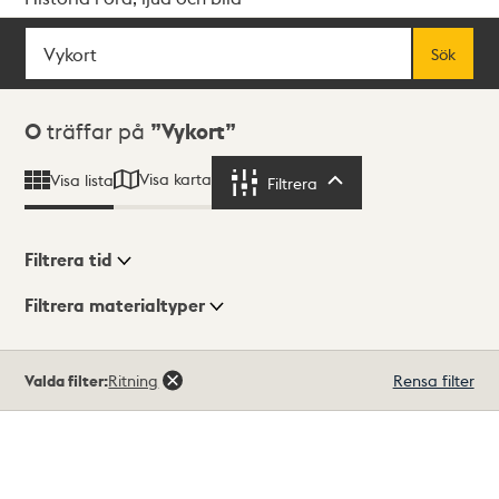
Sök
Fritextsök
Sök
Sökresultat
0
träffar på
Vykort
Visa karta
Visa lista
Filtrera
Filtrera
Filtrera tid
Filtrera materialtyper
Visningsläge
Totalt
Valda filter:
Ritning
Rensa filter
0
träffar
Lista
Karta