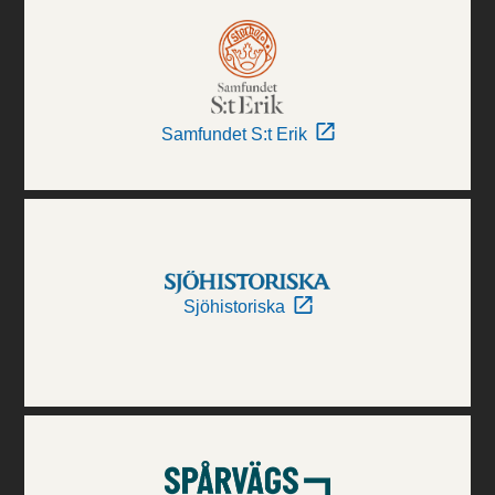
Samfundet S:t Erik
Sjöhistoriska