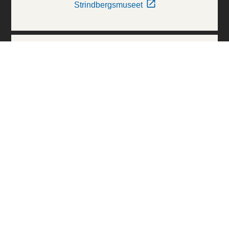
Strindbergsmuseet
Thielska Galleriet
Världskulturmuseerna