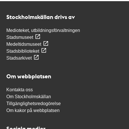
Kontakt
Stockholmskällan
Stockholmskällan drivs av
Medioteket, utbildningsförvaltningen
Stadsmuseet
Medeltidsmuseet
Stadsbiblioteket
Stadsarkivet
Om webbplatsen
Kontakta oss
Om Stockholmskällan
Tillgänglighetsredogörelse
Om kakor på webbplatsen
Sociala medier