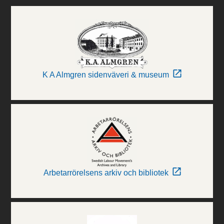
K A Almgren sidenväveri & museum
Arbetarrörelsens arkiv och bibliotek