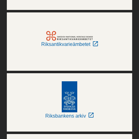
Riksantikvarieämbetet
Riksbankens arkiv