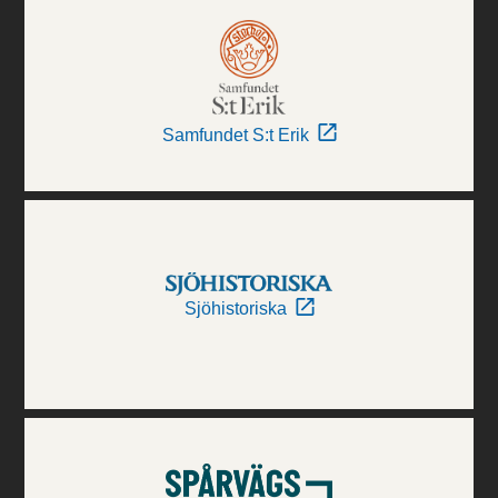
Samfundet S:t Erik
Sjöhistoriska