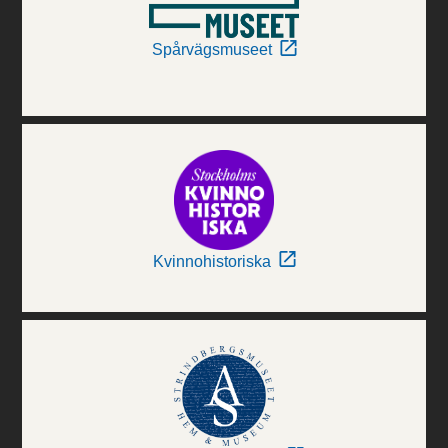
Spårvägsmuseet
Kvinnohistoriska