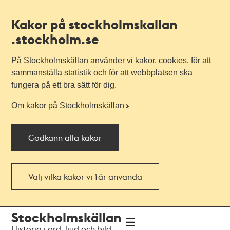
Kakor på stockholmskallan
.stockholm.se
På Stockholmskällan använder vi kakor, cookies, för att
sammanställa statistik och för att webbplatsen ska
fungera på ett bra sätt för dig.
Om kakor på Stockholmskällan
Godkänn alla kakor
Välj vilka kakor vi får använda
Till
Till
Stockholmskällan
navigationen
huvudinnehållet
Historia i ord, ljud och bild