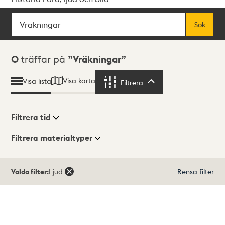
Sök
Fritextsök
Sök
Sökresultat
0
träffar på
Vräkningar
Visa karta
Visa lista
Filtrera
Filtrera
Filtrera tid
Filtrera materialtyper
Visningsläge
Totalt
Valda filter:
Ljud
Rensa filter
0
träffar
Lista
Karta