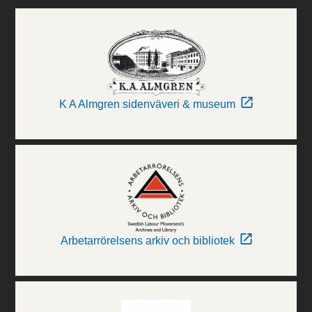
K A Almgren sidenväveri & museum
Arbetarrörelsens arkiv och bibliotek