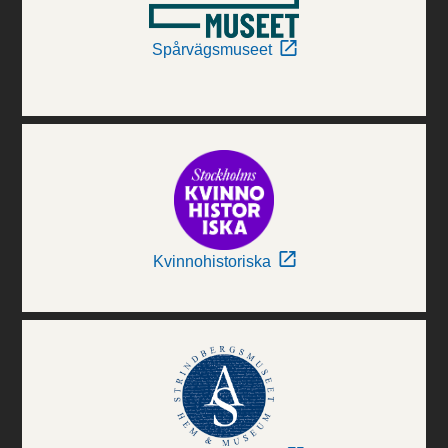
Spårvägsmuseet
Kvinnohistoriska