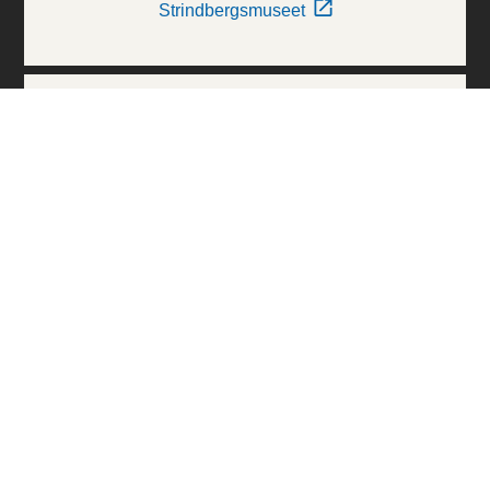
Strindbergsmuseet
Thielska Galleriet
Världskulturmuseerna