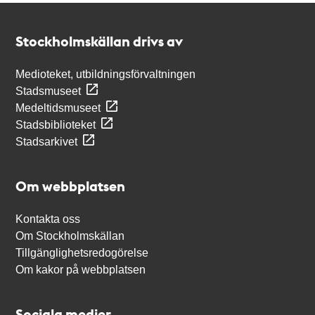
Kontakt
Stockholmskällan
Stockholmskällan drivs av
Medioteket, utbildningsförvaltningen
Stadsmuseet
Medeltidsmuseet
Stadsbiblioteket
Stadsarkivet
Om webbplatsen
Kontakta oss
Om Stockholmskällan
Tillgänglighetsredogörelse
Om kakor på webbplatsen
Sociala medier