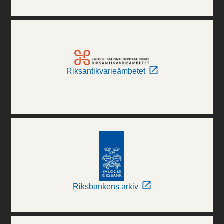
Riksantikvarieämbetet
Riksbankens arkiv