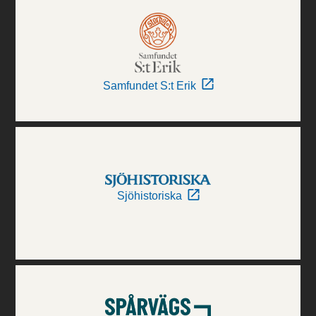
Samfundet S:t Erik
Sjöhistoriska