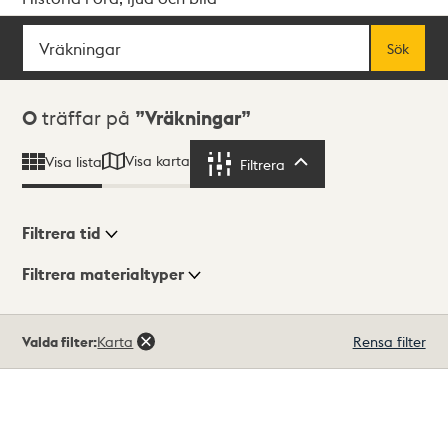
Sök
Fritextsök
Sök
Sökresultat
0
träffar på
Vräkningar
Visa karta
Visa lista
Filtrera
Filtrera
Filtrera tid
Filtrera materialtyper
Visningsläge
Totalt
Valda filter:
Karta
Rensa filter
0
träffar
Lista
Karta