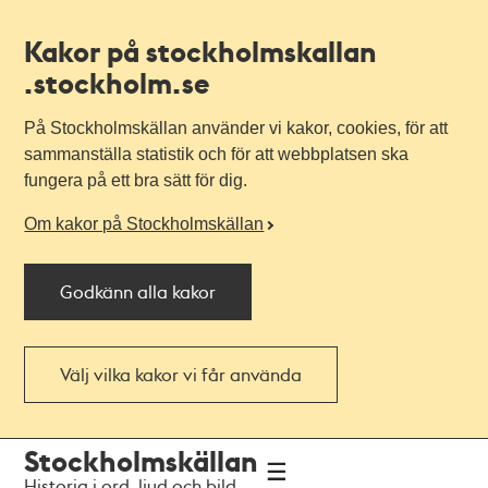
Kakor på stockholmskallan
.stockholm.se
På Stockholmskällan använder vi kakor, cookies, för att
sammanställa statistik och för att webbplatsen ska
fungera på ett bra sätt för dig.
Om kakor på Stockholmskällan
Godkänn alla kakor
Välj vilka kakor vi får använda
Till
Till
Stockholmskällan
navigationen
huvudinnehållet
Historia i ord, ljud och bild