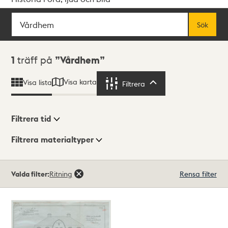
Sök
Fritextsök
Sök
Sökresultat
1
träff på
Vårdhem
Visa karta
Visa lista
Filtrera
Filtrera
Filtrera tid
Filtrera materialtyper
Visningsläge
Totalt
Valda filter:
Ritning
Rensa filter
1
träffar
Lista
Karta