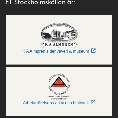
till Stockholmskällan är:
K A Almgren sidenväveri & museum
Arbetarrörelsens arkiv och bibliotek