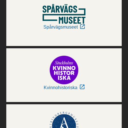
Spårvägsmuseet
Kvinnohistoriska