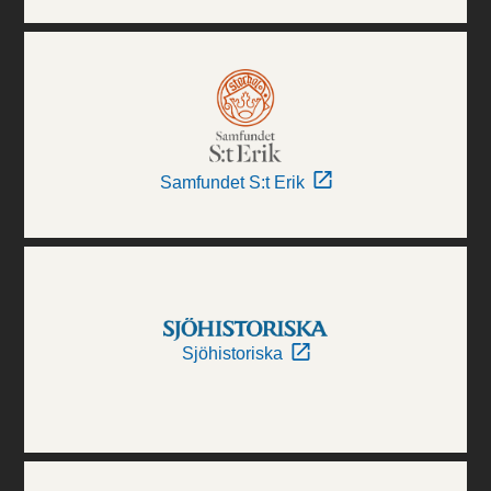
Samfundet S:t Erik
Sjöhistoriska