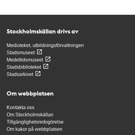
Kontakt
Stockholmskällan
Stockholmskällan drivs av
Medioteket, utbildningsförvaltningen
Stadsmuseet
Medeltidsmuseet
Stadsbiblioteket
Stadsarkivet
Om webbplatsen
Kontakta oss
Om Stockholmskällan
Tillgänglighetsredogörelse
Om kakor på webbplatsen