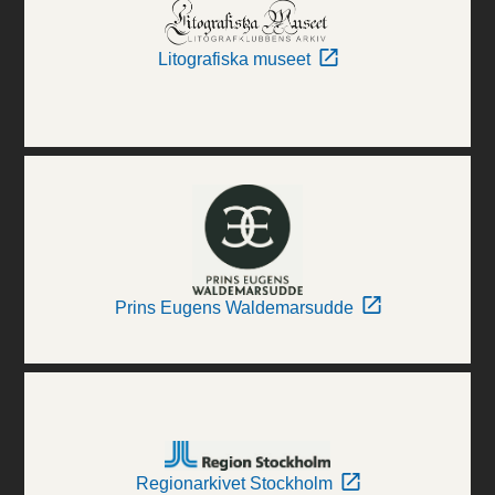
Litografiska museet
Prins Eugens Waldemarsudde
Regionarkivet Stockholm