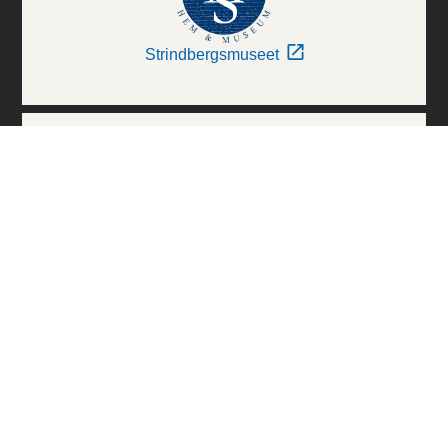
Strindbergsmuseet
Thielska Galleriet
Världskulturmuseerna