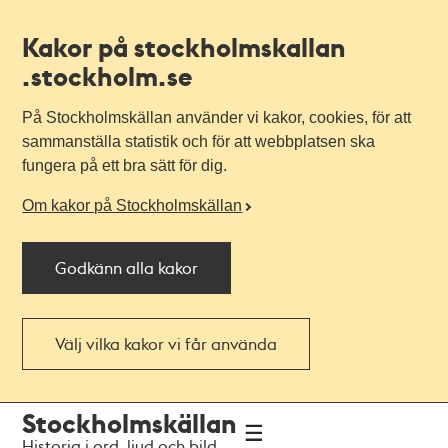
Kakor på stockholmskallan
.stockholm.se
På Stockholmskällan använder vi kakor, cookies, för att
sammanställa statistik och för att webbplatsen ska
fungera på ett bra sätt för dig.
Om kakor på Stockholmskällan
Godkänn alla kakor
Välj vilka kakor vi får använda
Till
Till
Stockholmskällan
navigationen
huvudinnehållet
Historia i ord, ljud och bild