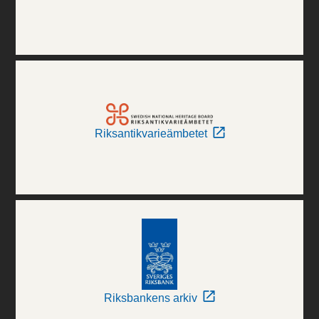
Riksantikvarieämbetet
Riksbankens arkiv