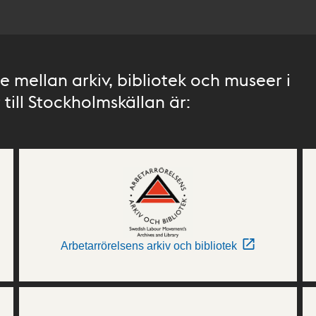
 mellan arkiv, bibliotek och museer i
till Stockholmskällan är:
Arbetarrörelsens arkiv och bibliotek