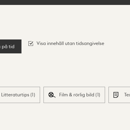
Visa innehåll utan tidsangivelse
a på tid
Litteraturtips
(
1
)
Film & rörlig bild
(
1
)
Te