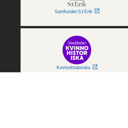
Samfundet S:t Erik
Kvinnohistoriska
Världskulturmuseerna