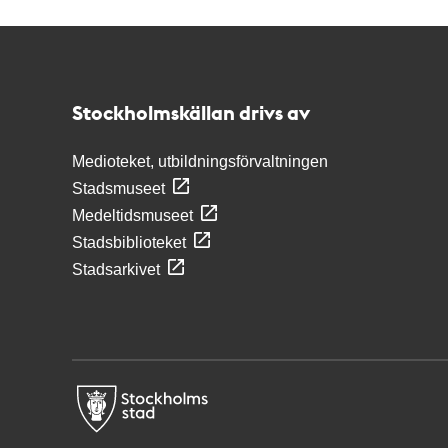
Kontakt
Stockholmskällan
Stockholmskällan drivs av
Medioteket, utbildningsförvaltningen
Stadsmuseet
Medeltidsmuseet
Stadsbiblioteket
Stadsarkivet