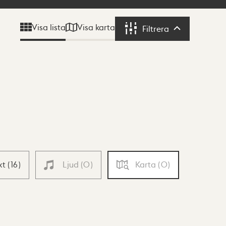
Visa karta
Visa lista
Filtrera
Filtrera
xt
(
16
)
Ljud
(
0
)
Karta
(
0
)