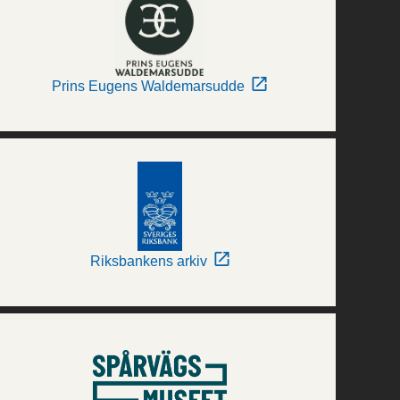
Prins Eugens Waldemarsudde
Riksbankens arkiv