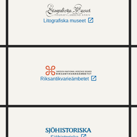
Litografiska museet
Riksantikvarieämbetet