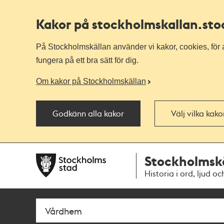
Kakor på stockholmskallan
.st
På Stockholmskällan använder vi kakor, cookies, för a
fungera på ett bra sätt för dig.
Om kakor på Stockholmskällan
Godkänn alla kakor
Välj vilka kak
Till
Till
Stockholmsk
navigationen
huvudinnehållet
Historia i ord, ljud oc
Sök
Fritextsök