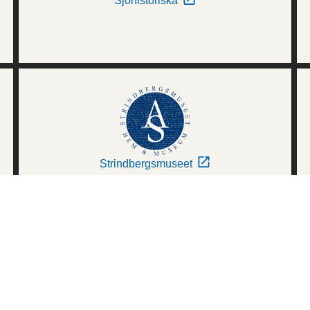
Sjöhistoriska
Strindbergsmuseet