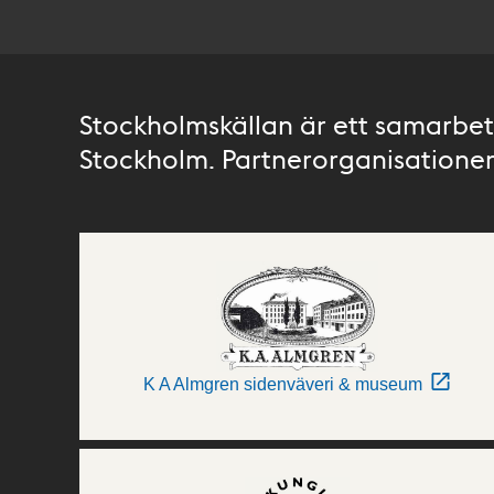
Stockholmskällan är ett samarbete
Stockholm. Partnerorganisationer 
K A Almgren sidenväveri & museum