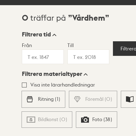
0
Vårdhem
träffar på
Sökresultat
Filtrera tid
Från
Till
Visningsläge
Filtrer
Filtrera materialtyper
Lista
Karta
Visa inte lärarhandledningar
Ritning
(
1
)
Föremål
(
0
)
Bildkonst
(
0
)
Foto
(
38
)