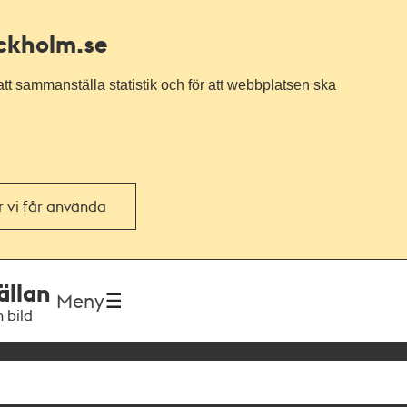
ockholm.se
tt sammanställa statistik och för att webbplatsen ska
or vi får använda
ällan
Meny
h bild