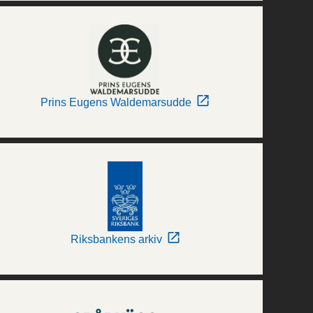
Prins Eugens Waldemarsudde
Riksbankens arkiv