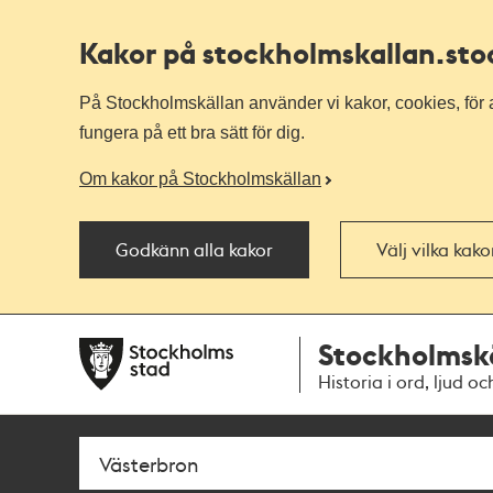
Kakor på stockholmskallan
.st
På Stockholmskällan använder vi kakor, cookies, för a
fungera på ett bra sätt för dig.
Om kakor på Stockholmskällan
Godkänn alla kakor
Välj vilka kak
Till
Till
Stockholmsk
navigationen
huvudinnehållet
Historia i ord, ljud oc
Sök
Fritextsök