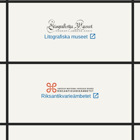
Litografiska museet
Riksantikvarieämbetet