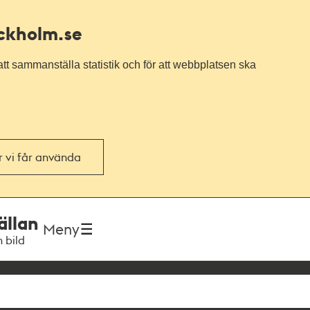
ockholm.se
tt sammanställa statistik och för att webbplatsen ska
or vi får använda
ällan
Meny
h bild