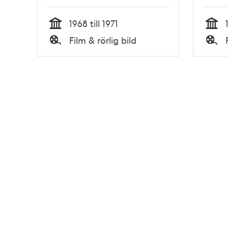
1968 till 1971
Tid
Tid
Film & rörlig bild
Typ
Typ