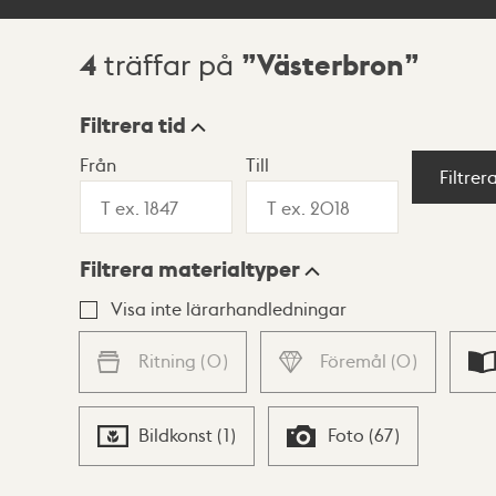
4
Västerbron
träffar på
Sökresultat
Filtrera tid
Från
Till
Visningsläge
Filtrer
Filtrera materialtyper
Lista
Karta
Visa inte lärarhandledningar
Ritning
(
0
)
Föremål
(
0
)
Bildkonst
(
1
)
Foto
(
67
)