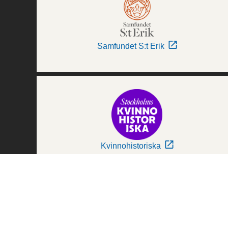
Samfundet S:t Erik
Kvinnohistoriska