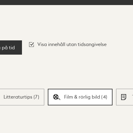
Visa innehåll utan tidsangivelse
a på tid
Litteraturtips
(
7
)
Film & rörlig bild
(
4
)