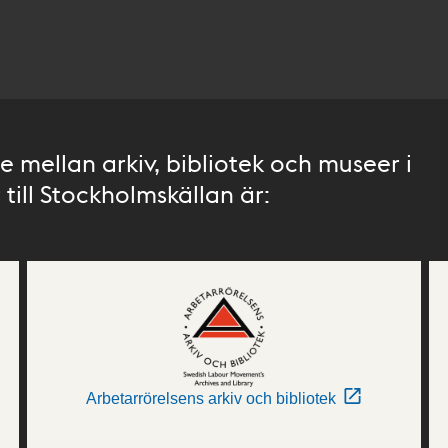
 mellan arkiv, bibliotek och museer i
till Stockholmskällan är:
Arbetarrörelsens arkiv och bibliotek