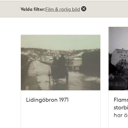
Totalt
Valda filter:
Film & rörlig bild
4
träffar
Lidingöbron 1971
Flamm
storb
har 