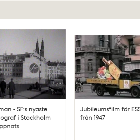
an - SF:s nyaste
Jubileumsfilm för ES
iograf i Stockholm
från 1947
öppnats