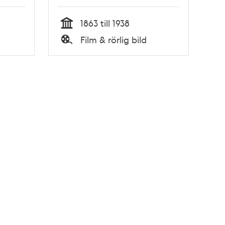
1938
1863 till 1938
Tid
Film & rörlig bild
Typ