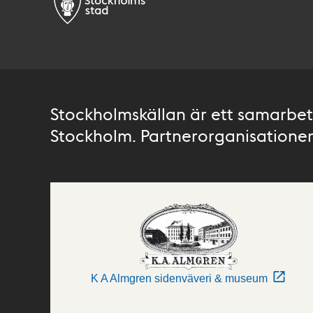
Stockholmskällan är ett samarbete
Stockholm. Partnerorganisationer 
K A Almgren sidenväveri & museum