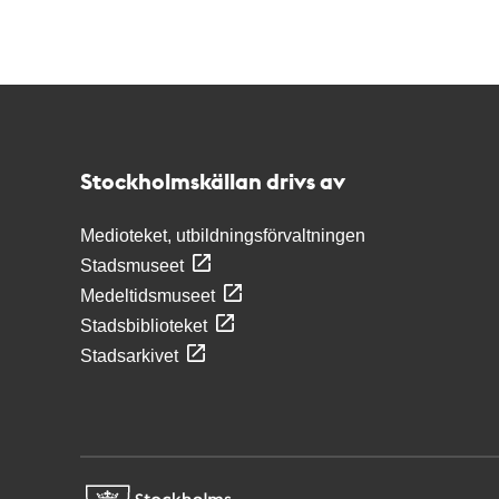
Kontakt
Stockholmskällan
Stockholmskällan drivs av
Medioteket, utbildningsförvaltningen
Stadsmuseet
Medeltidsmuseet
Stadsbiblioteket
Stadsarkivet