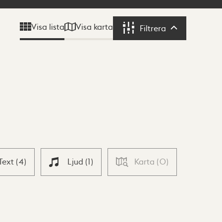
Visa karta
Visa lista
Filtrera
Filtrera
Text
(
4
)
Ljud
(
1
)
Karta
(
0
)