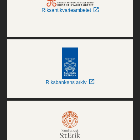
Riksantikvarieämbetet
Riksbankens arkiv