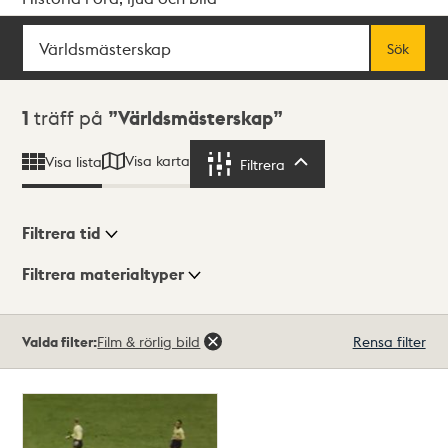
Sök
Fritextsök
Sök
Sökresultat
1
träff på
Världsmästerskap
Visa karta
Visa lista
Filtrera
Filtrera
Filtrera tid
Filtrera materialtyper
Visningsläge
Totalt
Valda filter:
Film & rörlig bild
Rensa filter
1
träffar
Lista
Karta