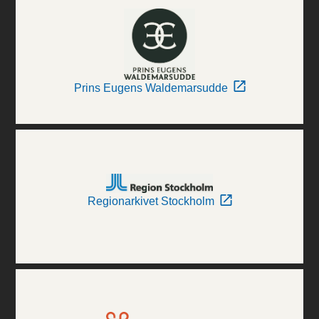
Prins Eugens Waldemarsudde
Regionarkivet Stockholm