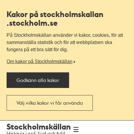
Kakor på stockholmskallan
.stockholm.se
På Stockholmskällan använder vi kakor, cookies, för att
sammanställa statistik och för att webbplatsen ska
fungera på ett bra sätt för dig.
Om kakor på Stockholmskällan
Godkänn alla kakor
Välj vilka kakor vi får använda
Till
Till
Stockholmskällan
navigationen
huvudinnehållet
Historia i ord, ljud och bild