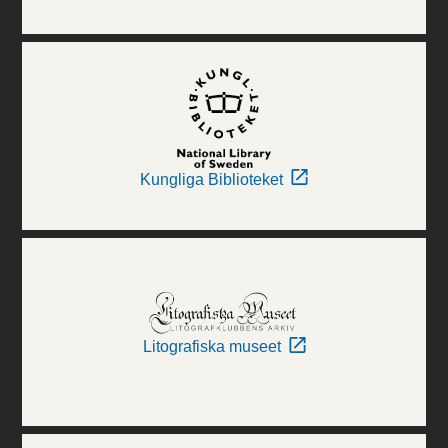
Kungliga Biblioteket
Litografiska museet