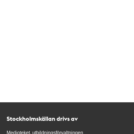
Kontakt
Stockholmskällan
Stockholmskällan drivs av
Medioteket, utbildningsförvaltningen